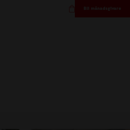
Bli månadsgivare
TÖD OSS
ånadsgivare
töd oss
ör företag
åvoshop