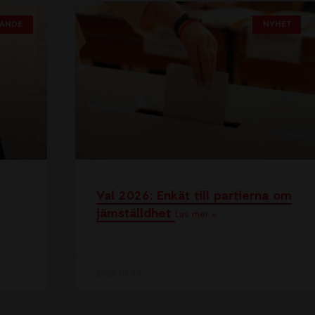
LANDE
NYHET
Val 2026: Enkät till partierna om
jämställdhet
Läs mer »
2026-03-19