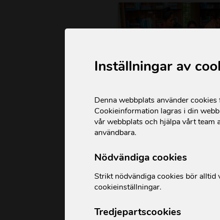
Inställningar av coo
Denna webbplats använder cookies fö
Cookieinformation lagras i din webbl
vår webbplats och hjälpa vårt team a
användbara.
Kvinnodagen 2026: S
kvinnors
Nödvändiga cookies
egenmakt och rättig
Strikt nödvändiga cookies bör alltid v
Läs mer »
cookieinställningar.
2026-03-06
Tredjepartscookies