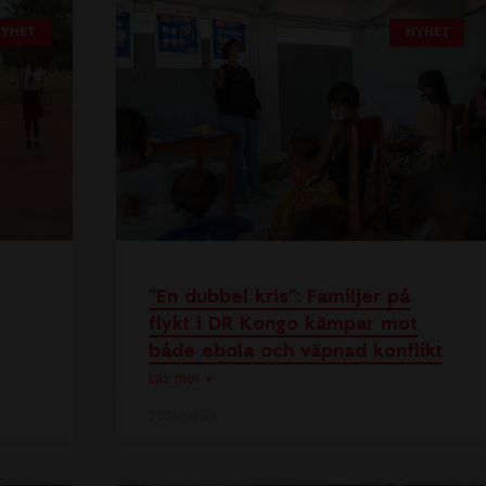
NYHET
NYHET
”En dubbel kris”: Familjer på
flykt i DR Kongo kämpar mot
både ebola och väpnad konflikt
Läs mer »
2026-06-24