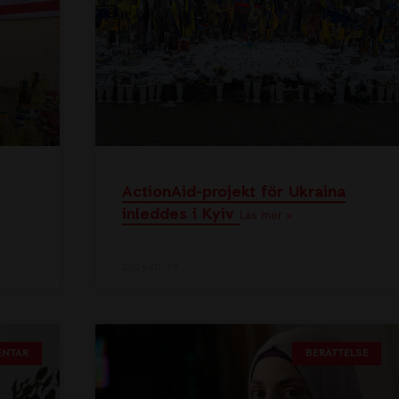
ActionAid-projekt för Ukraina
inleddes i Kyiv
Läs mer »
2026-01-19
NTAR
BERÄTTELSE