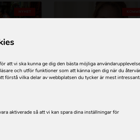
NYHET
KOMME
kies
r att vi ska kunna ge dig den bästa möjliga användarupplevels
äsare och utför funktioner som att känna igen dig när du återvän
tt förstå vilka delar av webbplatsen du tycker är mest intressan
tärk
Vem skyddar civila när makt
före lagar och regler?
Läs mer 
heter!
ara aktiverade så att vi kan spara dina inställningar för
2026-03-03