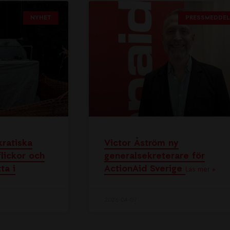
NYHET
PRESSMEDDE
kratiska
Victor Åström ny
lickor och
generalsekreterare för
ta i
ActionAid Sverige
Läs mer »
2026-04-07