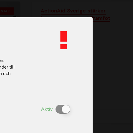
ActionAid Sverige stärker
NTAR
kompetensen med Framfot
Läs mer »
en.
der till
ta och
 går
»
Enable or Disable Cookies
Aktiv
2026-03-02