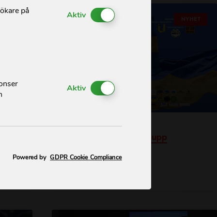
sökare på
Enable or Disable Cookies
Aktiv
LANDE
NYHET
nonser
Enable or Disable Cookies
Aktiv
h
Fyra år av krig – stå upp
för Ukraina!
Läs mer »
Powered by
GDPR Cookie Compliance
2026-02-16