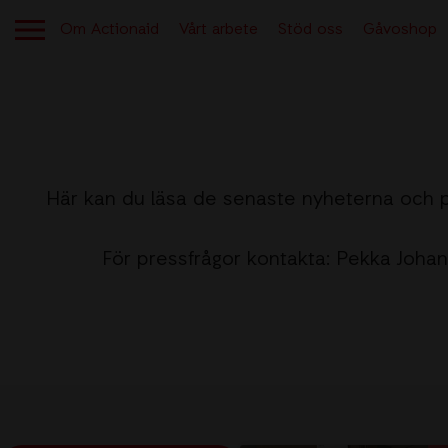
Om Actionaid
Vårt arbete
Stöd oss
Gåvoshop
Här kan du läsa de senaste nyheterna och 
OM ACTIONAID
För pressfrågor kontakta:
Pekka Joha
Aktuellt
Berättelser från verksamheten
Kontakt
Lediga jobb
Tryggt givande