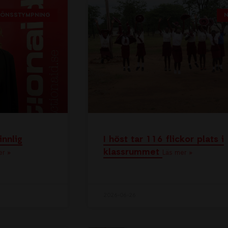
 KÖNSSTYMPNING
innlig
I höst tar 116 flickor plats i
klassrummet
er »
Läs mer »
2026-06-26