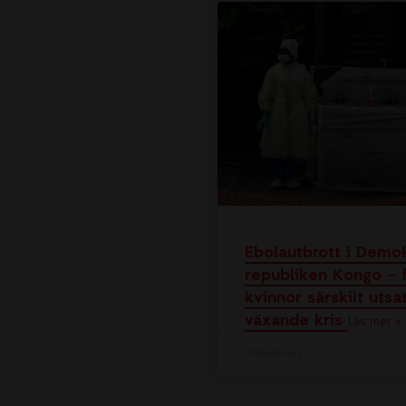
Ebolautbrott i Demo
republiken Kongo – f
kvinnor särskilt utsat
växande kris
Läs mer »
2026-05-22