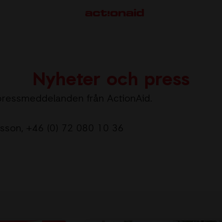
Nyheter och press
pressmeddelanden från ActionAid.
VÅRT ARBETE
S
nsson
, +46 (0) 72 080 10 36
Här arbetar vi
M
Så gör vi skillnad
S
F
G