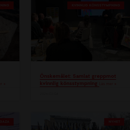
PNING
KVINNLIG KÖNSSTYMPNING
Önskemålet: Samlat greppmot
kvinnlig könsstympning
r »
Läs mer »
2026-02-04
GAZA
NYHET