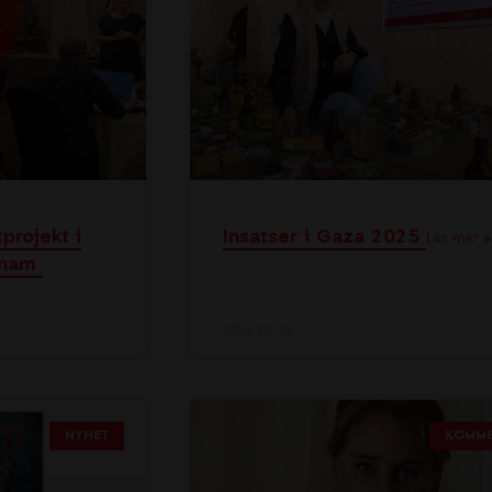
tprojekt i
Insatser i Gaza 2025
Läs mer »
tnam
2026-01-26
NYHET
KOMME