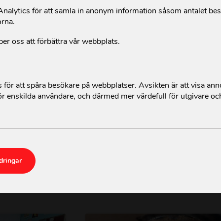
alytics för att samla in anonym information såsom antalet be
NYHET
PRESSMEDDE
orna.
per oss att förbättra vår webbplats.
för att spåra besökare på webbplatser. Avsikten är att visa an
r enskilda användare, och därmed mer värdefull för utgivare oc
onAid
ActionAid stärker lokala
026
kvinnorättsorganisationer i
Läs mer »
dringar
Ukraina
Läs mer »
2026-02-23