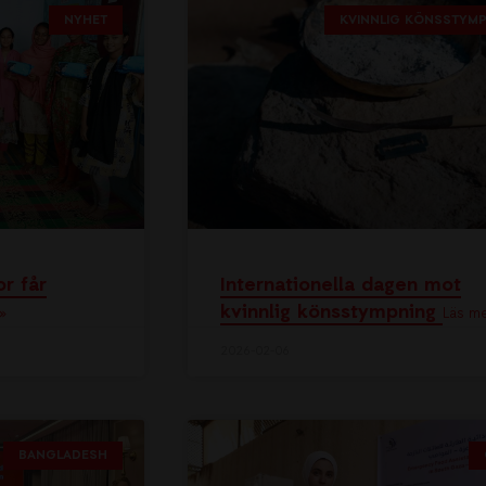
NYHET
KVINNLIG KÖNSSTYM
or får
Internationella dagen mot
kvinnlig könsstympning
»
Läs me
2026-02-06
BANGLADESH