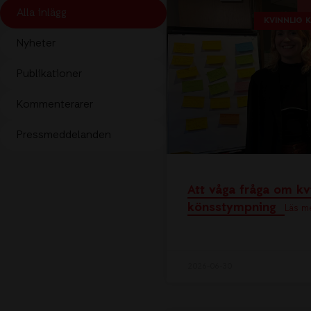
Alla inlägg
KVINNLIG
Visselblåsarfunktion
Nyheter
Publikationer
Kommenterarer
Pressmeddelanden
Att våga fråga om kv
könsstympning
Läs m
2026-06-30