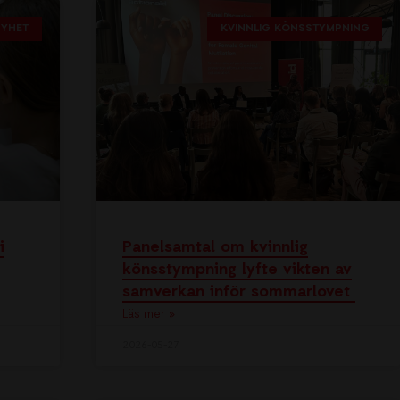
NYHET
KVINNLIG KÖNSSTYMPNING
i
Panelsamtal om kvinnlig
könsstympning lyfte vikten av
samverkan inför sommarlovet
Läs mer »
2026-05-27