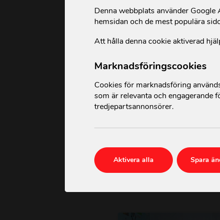
Denna webbplats använder Google An
hemsidan och de mest populära sid
Att hålla denna cookie aktiverad hjäl
Marknadsföringscookies
Cookies för marknadsföring används 
som är relevanta och engagerande fö
tredjepartsannonsörer.
Välkommen till Acti
Sveriges årsmöte 2
Aktivera alla
Spara än
2026-02-24