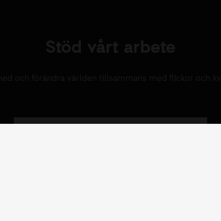
Stöd vårt arbete
ed och förändra världen tillsammans med flickor och k
Swisha en gåva
Genom att swisha en gåva kan enkelt och
snabbt stödja vårt arbete för flickors och
kvinnors rättigheter.