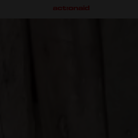
VÅRT ARBETE
S
Här arbetar vi
M
Så gör vi skillnad
S
F
G