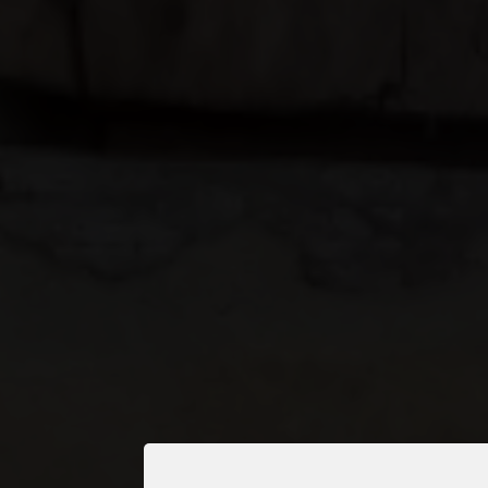
Visselblåsarfunktion