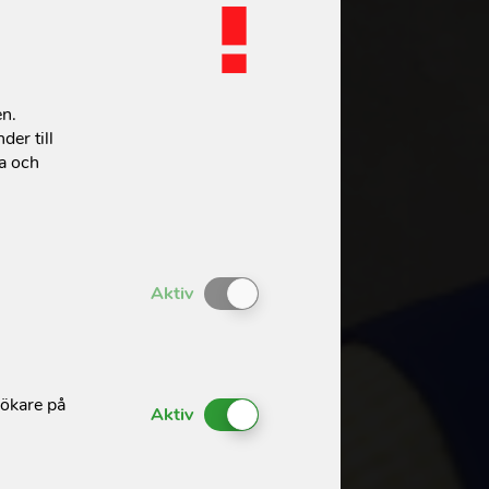
en.
der till
ta och
Enable or Disable Cookies
Aktiv
sökare på
Enable or Disable Cookies
Aktiv