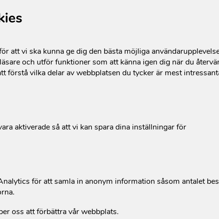
kies
r att vi ska kunna ge dig den bästa möjliga användarupplevels
äsare och utför funktioner som att känna igen dig när du återvän
tt förstå vilka delar av webbplatsen du tycker är mest intressan
ara aktiverade så att vi kan spara dina inställningar för
alytics för att samla in anonym information såsom antalet be
orna.
per oss att förbättra vår webbplats.