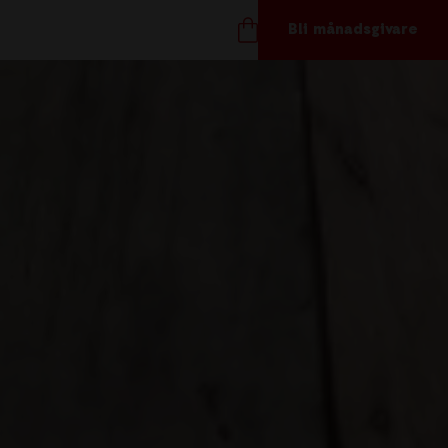
Bli månadsgivare
TÖD OSS
ånadsgivare
töd oss
ör företag
åvoshop