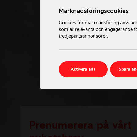
Marknadsföringscookies
Cookies för marknadsföring används 
som är relevanta och engagerande fö
tredjepartsannonsörer.
Aktivera alla
Spara än
Prenumerera på vårt