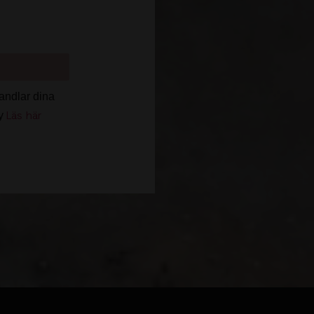
andlar dina
Läs här
cy