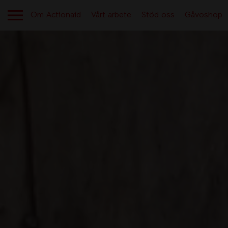
Om Actionaid
Vårt arbete
Stöd oss
Gåvoshop
OM ACTIONAID
Aktuellt
Berättelser från verksamheten
Kontakt
Lediga jobb
Tryggt givande