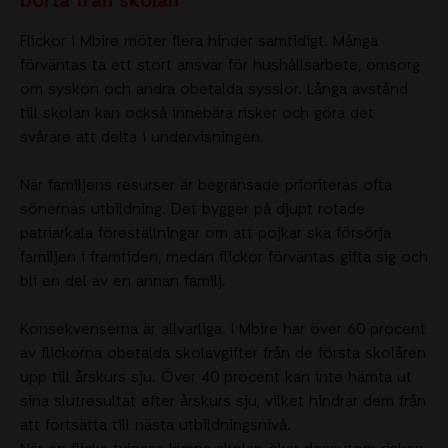
borta från skolan
Flickor i Mbire möter flera hinder samtidigt. Många
förväntas ta ett stort ansvar för hushållsarbete, omsorg
om syskon och andra obetalda sysslor. Långa avstånd
till skolan kan också innebära risker och göra det
svårare att delta i undervisningen.
När familjens resurser är begränsade prioriteras ofta
sönernas utbildning. Det bygger på djupt rotade
patriarkala föreställningar om att pojkar ska försörja
familjen i framtiden, medan flickor förväntas gifta sig och
bli en del av en annan familj.
Konsekvenserna är allvarliga. I Mbire har över 60 procent
av flickorna obetalda skolavgifter från de första skolåren
upp till årskurs sju. Över 40 procent kan inte hämta ut
sina slutresultat efter årskurs sju, vilket hindrar dem från
att fortsätta till nästa utbildningsnivå.