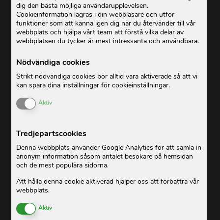
dig den bästa möjliga användarupplevelsen.
Cookieinformation lagras i din webbläsare och utför
funktioner som att känna igen dig när du återvänder till vår
webbplats och hjälpa vårt team att förstå vilka delar av
webbplatsen du tycker är mest intressanta och användbara.
Nödvändiga cookies
Strikt nödvändiga cookies bör alltid vara aktiverade så att vi
kan spara dina inställningar för cookieinställningar.
Enable or Disable Cookies
Aktiv
Tredjepartscookies
Denna webbplats använder Google Analytics för att samla in
anonym information såsom antalet besökare på hemsidan
och de mest populära sidorna.
Att hålla denna cookie aktiverad hjälper oss att förbättra vår
webbplats.
Enable or Disable Cookies
Aktiv