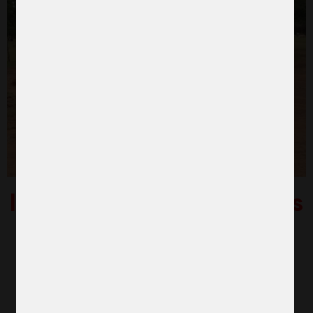
I höst tar 116 flickor plats
i klassrummet
juni 26, 2026