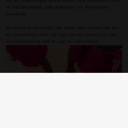
När en flicka tvingas lämna skolan ökar dessutom risken
för barnäktenskap, tidig graviditet och ekonomiskt
beroende.
Att betala en skolavgift kan därför vara mycket mer än
ett ekonomiskt stöd. Det kan vara ett skydd mot våld
och exploatering, och en väg till större frihet.