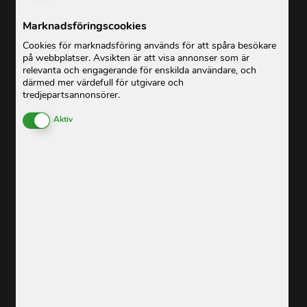
Marknadsföringscookies
Cookies för marknadsföring används för att spåra besökare
på webbplatser. Avsikten är att visa annonser som är
relevanta och engagerande för enskilda användare, och
därmed mer värdefull för utgivare och
tredjepartsannonsörer.
Enable or Disable Cookies
Aktiv