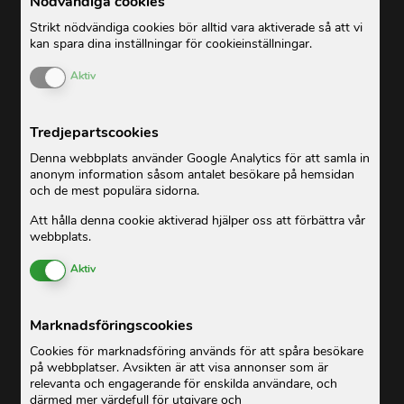
Nödvändiga cookies
Strikt nödvändiga cookies bör alltid vara aktiverade så att vi
kan spara dina inställningar för cookieinställningar.
Enable or Disable Cookies
Aktiv
Tredjepartscookies
Denna webbplats använder Google Analytics för att samla in
anonym information såsom antalet besökare på hemsidan
och de mest populära sidorna.
Att hålla denna cookie aktiverad hjälper oss att förbättra vår
webbplats.
Enable or Disable Cookies
Aktiv
Marknadsföringscookies
Cookies för marknadsföring används för att spåra besökare
på webbplatser. Avsikten är att visa annonser som är
relevanta och engagerande för enskilda användare, och
därmed mer värdefull för utgivare och