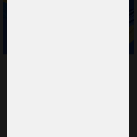
Fyra år av krig – stå upp
för Ukraina!
februari 16, 2026