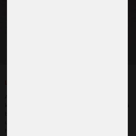
Lediga jobb
Alla ansökningar bedöms utifrån de
kompetenskrav som arbetet ställer. Du kan också
besöka vår
internationella webbplats för lediga
utlandstjänster
.
Vi har tyvärr ingen möjlighet att
hantera spontana ansökningar för tjänster som