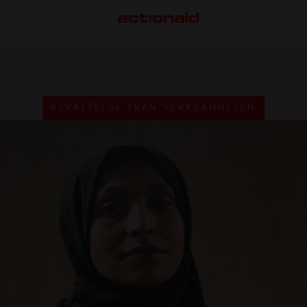
BERÄTTELSE FRÅN VERKSAMHETEN
VÅRT ARBETE
S
Här arbetar vi
M
Så gör vi skillnad
S
F
G