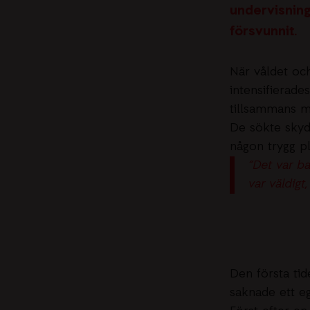
undervisning
försvunnit.
När våldet oc
intensifierade
tillsammans m
De sökte skyd
någon trygg pl
“Det var b
var väldigt
Den första tid
saknade ett e