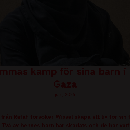
mmas kamp för sina barn i k
Gaza
juni, 2026
n från Rafah försöker
Wissal
skapa ett liv för sin f
. Två av hennes barn har skadats
och de
har vari