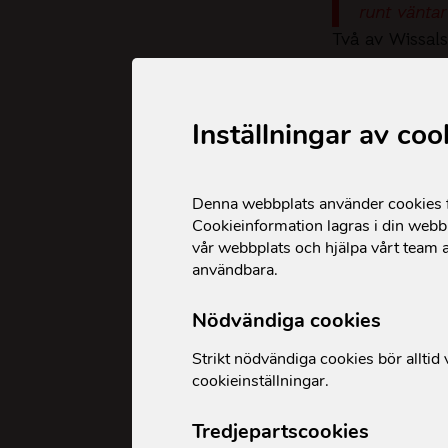
runt väntar
Två av Wissal
hon till tacks
Precis som må
Inställningar av coo
i en vardag pr
Även när mat 
Denna webbplats använder cookies fö
Cookieinformation lagras i din webbl
köpa det de be
vår webbplats och hjälpa vårt team a
sina barn unde
användbara.
självklart. Sa
Nödvändiga cookies
När situatione
Strikt nödvändiga cookies bör alltid v
om Wefaq Asso
cookieinställningar.
organisationen
“Det är den
Tredjepartscookies
prata om d