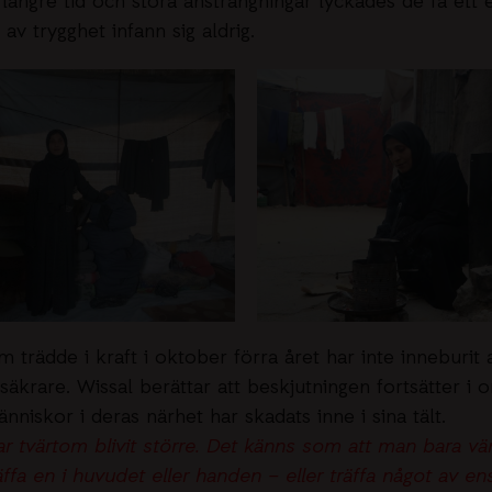
 längre tid och stora ansträngningar lyckades de få ett e
 av trygghet infann sig aldrig.
 trädde i kraft i oktober förra året har inte inneburit a
säkrare. Wissal berättar att beskjutningen fortsätter i
nniskor i deras närhet har skadats inne i sina tält.
ar tvärtom blivit större. Det känns som att man bara vä
äffa en i huvudet eller handen – eller träffa något av e