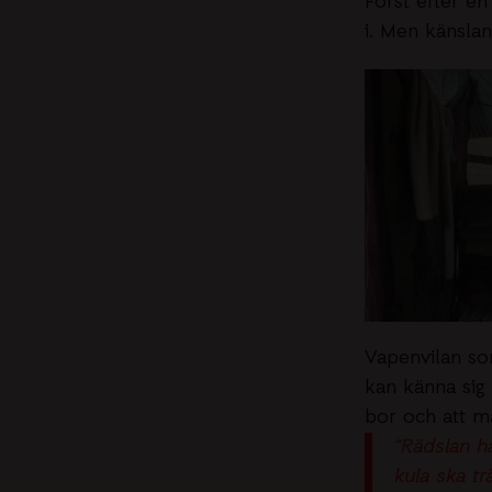
Först efter en
i. Men känslan
Vapenvilan som
kan känna sig 
bor och att mä
“Rädslan h
kula ska tr