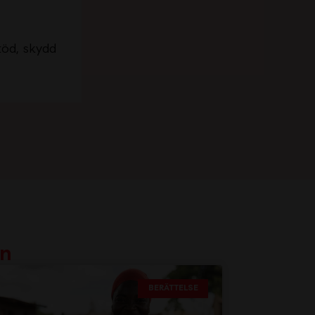
töd, skydd
en
BERÄTTELSE