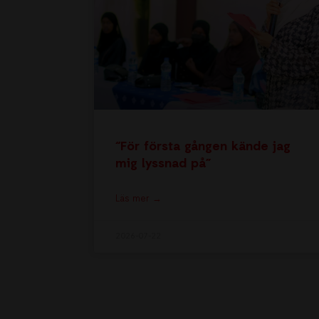
“För första gången kände jag
mig lyssnad på”
Läs mer →
2026-07-22