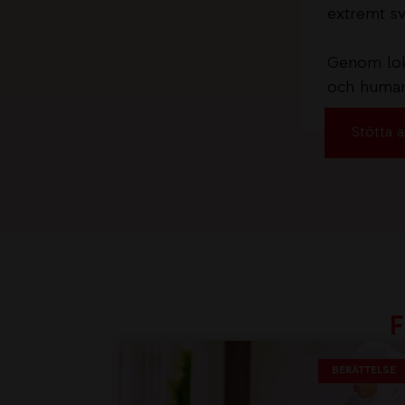
extremt sv
Genom loka
och humani
Stötta a
F
BERÄTTELSE