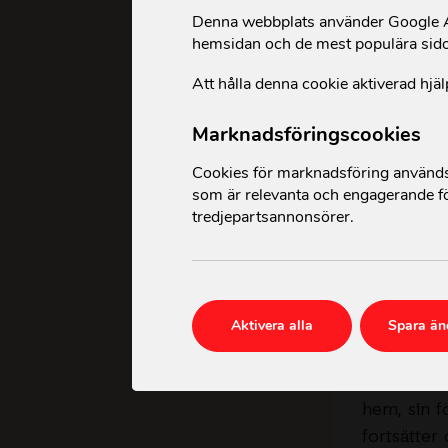
Denna webbplats använder Google An
Förutom psyko
hemsidan och de mest populära sid
bland annat k
hon inte var e
Att hålla denna cookie aktiverad hjäl
Solidariteten
Marknadsföringscookies
ge familjen ti
Cookies för marknadsföring används 
människor ser 
som är relevanta och engagerande fö
“Jag blir v
tredjepartsannonsörer.
att hantera
Aktivera alla
Spara än
Actio
Kvinnor i 
hem, sin fö
fortsätter