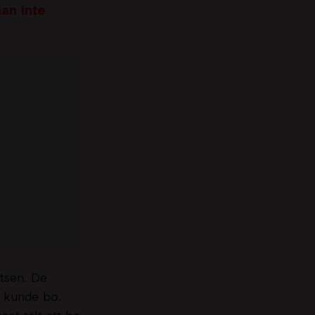
lan inte
atsen. De
e kunde bo.