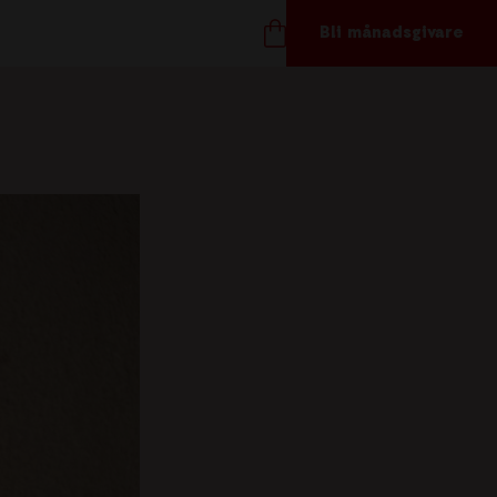
Bli månadsgivare
TÖD OSS
ånadsgivare
töd oss
ör företag
åvoshop