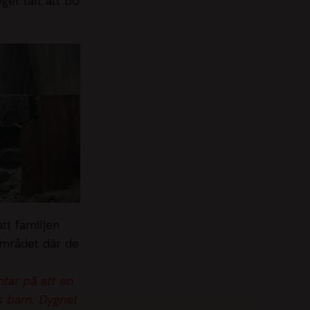
get tält att bo
tt familjen
 området där de
ntar på att en
ns barn. Dygnet