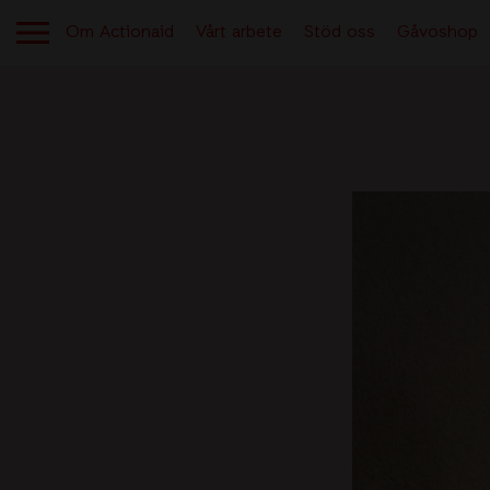
Om Actionaid
Vårt arbete
Stöd oss
Gåvoshop
OM ACTIONAID
Aktuellt
Berättelser från verksamheten
Kontakt
Lediga jobb
Tryggt givande