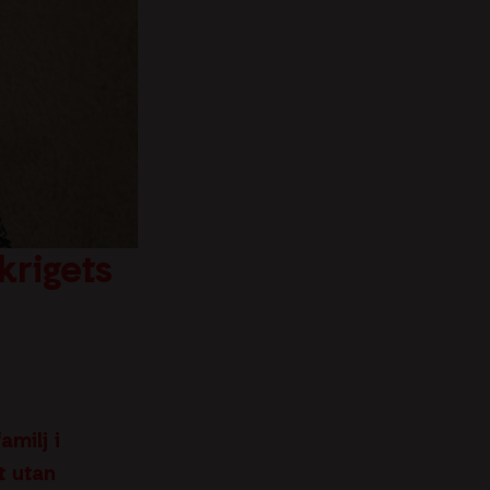
rigets
amilj i
t utan