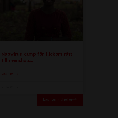
Nabwirus kamp för flickors rätt
till menshälsa
Läs mer →
2026-05-12
Läs fler nyheter