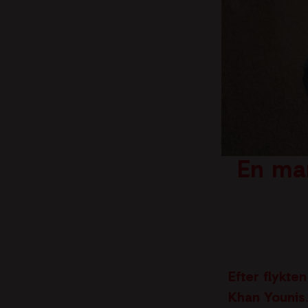
Visselblåsarfunktion
En ma
Efter flykte
Khan
Younis