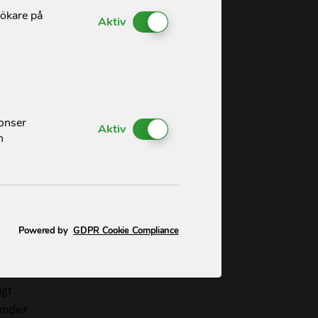
sökare på
Enable or Disable Cookies
n saknade,
Aktiv
lse om att
. Den kan inte
 den visar att
nonser
Enable or Disable Cookies
Aktiv
h
Den hjälper oss
n hand.”
Powered by
GDPR Cookie Compliance
rat sina
igt
under