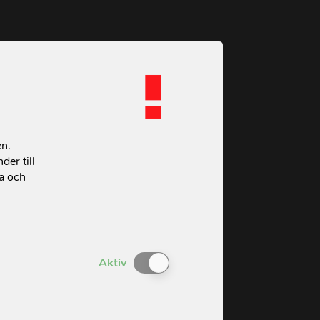
en.
der till
ta och
Enable or Disable Cookies
Aktiv