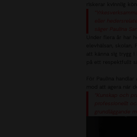
riskerar kvinnlig k
"Yrkesverksamma 
eller hedersrelat
säger Paulina Sa
Under flera år har h
elevhälsan, skolan,
att känna sig trygg i
på ett respektfullt sä
För Paulina handlar
mod att agera när de
"Kunskap och prak
professionellt o
grundläggande män