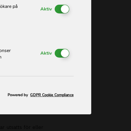
sökare på
Enable or Disable Cookies
Aktiv
nonser
Enable or Disable Cookies
Aktiv
h
 eller riskerar
 Ändå är många
Powered by
GDPR Cookie Compliance
r utsatts för eller