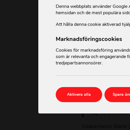
Denna webbplats använder Google An
hemsidan och de mest populära sid
Att hålla denna cookie aktiverad hjäl
Marknadsföringscookies
Cookies för marknadsföring används 
som är relevanta och engagerande fö
tredjepartsannonsörer.
Yrkesverksamma mö
att utsättas för 
Aktivera alla
Spara än
osäkra på hur de 
"Jag är osäker på 
"Jag vill göra rät
O
säkerheten
bland 