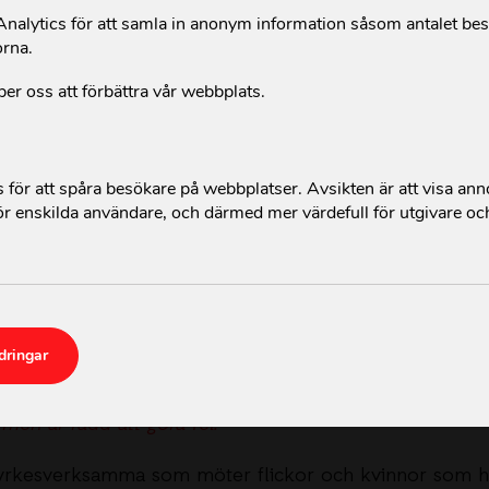
alytics för att samla in anonym information såsom antalet be
orna.
per oss att förbättra vår webbplats.
för att spåra besökare på webbplatser. Avsikten är att visa an
r enskilda användare, och därmed mer värdefull för utgivare oc
ter dagligen flickor och kvinnor som lever med
kvinnlig könsstympning och hedersrelaterat våld.
dringar
ska hantera frågorna.
hur jag ska fråga."
t, men är rädd att göra fel."
yrkesverksamma som möter flickor och kvinnor
som ha