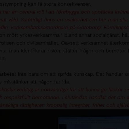
önsstympning
kan få stora konsekvenser.
har en central roll i att förebygga och upptäcka kvinn
erat våld. Samtidigt finns en osäkerhet om hur man ska 
ndin, verksamhetssamordnare på Göteborgs Föreningsc
on mött yrkesverksamma i bland annat socialtjänst, häl
 Polisen och civilsamhället. Oavsett verksamhet åter
 hur man identifierar risker, ställer frågor och bemöter
tt.
 arbetet inte bara om att sprida kunskap. Det handlar 
 misstänker att någon far illa.
tiska verktyg är nödvändiga för att kunna ge flickor o
ch respektfullt bemötande. I slutändan handlar det om a
skliga rättigheter: kroppslig integritet, frihet och sjä