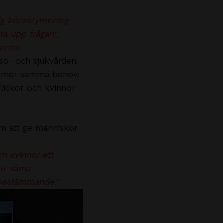
lig könsstympning
ta upp frågan",
enter.
so- och sjukvården,
kommer samma behov:
 flickor och kvinnor
om att ge människor
ch kvinnor ett
tt värna
lvbestämmande."