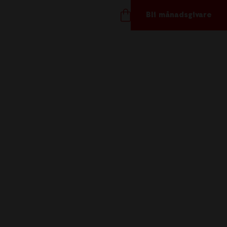
Bli månadsgivare
TÖD OSS
ånadsgivare
töd oss
ör företag
åvoshop