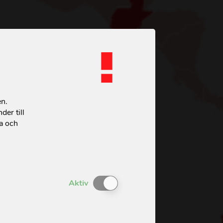
en.
der till
ta och
Enable or Disable Cookies
Aktiv