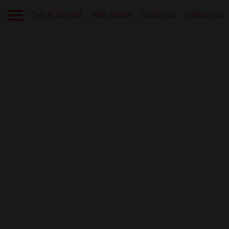
Om Actionaid
Vårt arbete
Stöd oss
Gåvoshop
OM ACTIONAID
Aktuellt
Berättelser från verksamheten
Kontakt
Lediga jobb
Tryggt givande