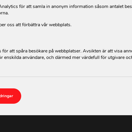
alytics för att samla in anonym information såsom antalet be
orna.
per oss att förbättra vår webbplats.
för att spåra besökare på webbplatser. Avsikten är att visa an
r enskilda användare, och därmed mer värdefull för utgivare oc
dringar