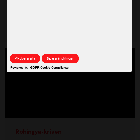
Afrikas horn står inför den värsta svältkatastrofen
på 40 år.
Läs mer →
Aktivera alla
Spara ändringar
Powered by
GDPR Cookie Compliance
Rohingya-krisen