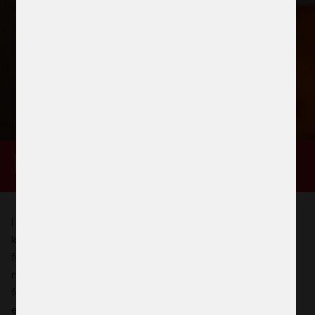
Katastrofinsatser
I många av de länder där ActionAid arbetar är krig,
konflikter och naturkatastrofer vanligt
förekommande. Genom vår lokala närvaro kan vi snabbt
rycka ut i akuta lägen och bistå människor med
förnödenheter, skydd och stöd. Alla insatser präglas av
ett särskilt fokus på flickors och kvinnors utsatta