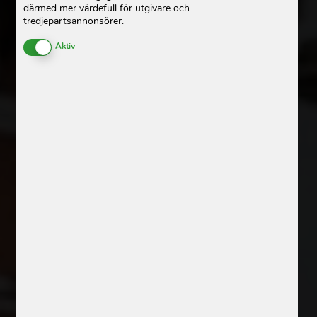
därmed mer värdefull för utgivare och
tredjepartsannonsörer.
Enable or Disable Cookies
Aktiv