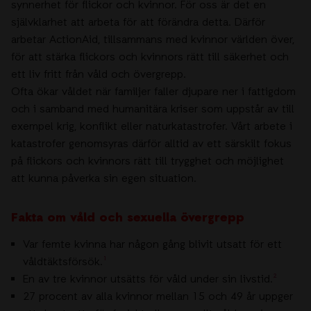
synnerhet för flickor och kvinnor. För oss är det en
självklarhet att arbeta för att förändra detta. Därför
arbetar ActionAid, tillsammans med kvinnor världen över,
för att stärka flickors och kvinnors rätt till säkerhet och
ett liv fritt från våld och övergrepp.
Ofta ökar våldet när familjer faller djupare ner i fattigdom
och i samband med humanitära kriser som uppstår av till
exempel krig, konflikt eller naturkatastrofer. Vårt arbete i
katastrofer genomsyras därför alltid av ett särskilt fokus
på flickors och kvinnors rätt till trygghet och möjlighet
att kunna påverka sin egen situation.
Fakta om våld och sexuella övergrepp
Var femte kvinna har någon gång blivit utsatt för ett
våldtäktsförsök.
¹
En av tre kvinnor utsätts för våld under sin livstid.
²
27 procent av alla kvinnor mellan 15 och 49 år uppger