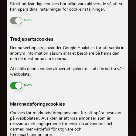
Strikt nödvändiga cookies bör alltid vara aktiverade så att vi
kan spara dina inställningar för cookieinställningar.
Enable or Disable Cookies
Aktiv
Tredjepartscookies
Denna webbplats använder Google Analytics för att samla in
anonym information såsom antalet besökare på hemsidan
och de mest populära sidorna.
Att hålla denna cookie aktiverad hjälper oss att förbättra vår
webbplats.
Enable or Disable Cookies
Aktiv
Marknadsföringscookies
Cookies för marknadsföring används för att spåra besökare
på webbplatser. Avsikten är att visa annonser som är
relevanta och engagerande för enskilda användare, och
därmed mer värdefull för utgivare och
tredjepartsannonsörer.