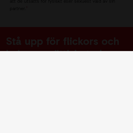
att de utsatts för fysiskt eller sexuellt våld av sin
partner.
³
Stå upp för flickors och
kvinnors rättigheter!
Bli månadsgivare och förändra liv.
Bli månadsgivare →
Nätverket ger kvinnor stöd och möjlighet till
egen försörjning