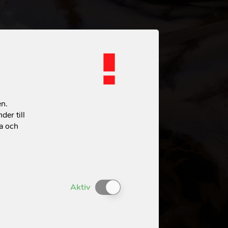
en.
der till
ta och
Enable or Disable Cookies
Aktiv