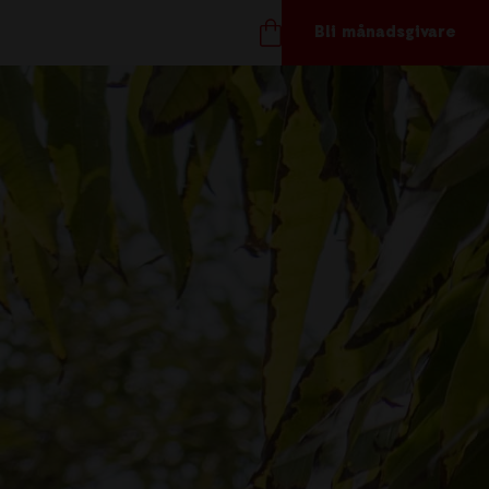
Bli månadsgivare
TÖD OSS
ånadsgivare
töd oss
ör företag
åvoshop