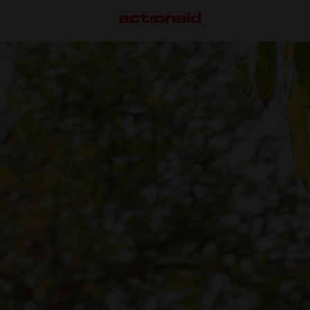
VÅRT ARBETE
S
Här arbetar vi
M
Så gör vi skillnad
S
F
G