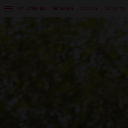
Om Actionaid
Vårt arbete
Stöd oss
Gåvoshop
OM ACTIONAID
Aktuellt
Berättelser från verksamheten
Kontakt
Lediga jobb
Tryggt givande