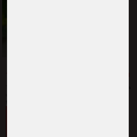
Trygga toaletter och rent vatten gör skillnad
Tidigare var skolans toaletter ofta trasiga eller obrukbara
under regnperioden, vilket särskilt försvårade för
flickorna att ta hand om sin hygien under mensen.
"Så sent som för tre år sedan drabbades
skolan regelbundet av översvämningar. Då
fanns ingen skyddsvall, och regnet förstörde
snabbt skolans byggnader. Toaletterna blev