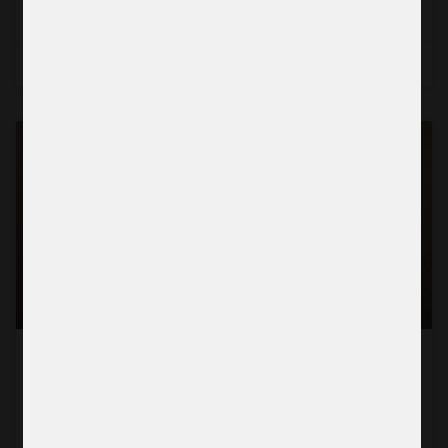
Läs mer →
2026-07-22
BERÄTTELSE
En mammas kamp för sina barn i krigets
Gaza