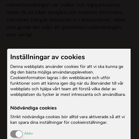
vattenförsörjningen var osäker och regnperioderna
ledde till att både skolgård och toaletter förstördes.
Saltvatten trängde dessutom in i dricksvattnet, vilket
ofta gjorde det svårt att genomföra undervisningen
som vanligt.
Inställningar av cookies
Denna webbplats använder cookies för att vi ska kunna ge
dig den bästa möjliga användarupplevelsen.
Cookieinformation lagras i din webbläsare och utför
funktioner som att känna igen dig när du återvänder till vår
webbplats och hjälpa vårt team att förstå vilka delar av
webbplatsen du tycker är mest intressanta och användbara.
Nödvändiga cookies
Strikt nödvändiga cookies bör alltid vara aktiverade så att vi
kan spara dina inställningar för cookieinställningar.
Enable or Disable Cookies
Aktiv