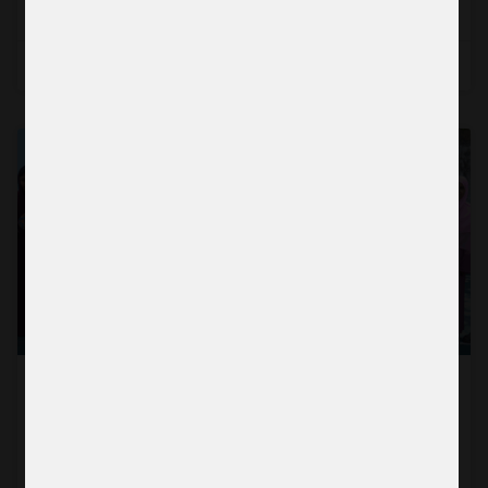
Läs mer →
2026-06-24
BERÄTTELSE
En ny generation tar plats
Läs mer →