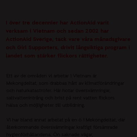
I över tre decennier har ActionAid varit
verksam i Vietnam och sedan 2002 har
ActionAid Sverige, tack vare våra månadsgivare
och Girl Supporters, drivit långsiktiga program i
landet som stärker flickors rättigheter.
Ett av
de
områden vi arbetar i Vietnam är
Mekongdeltat
,
som drabbas hårt av klimatförändringar
och naturkatastrofer. Här hotar översvämningar,
saltvattenintrång
och brist på rent
vatten
flickors
hälsa och möjligheter till utbildning.
Vi har bland annat arbetat på en ö i Mekongdeltat
, där
återkommande översvämningar kraftigt försämrade
hygienförhållandena.
Ön saknade vägar,