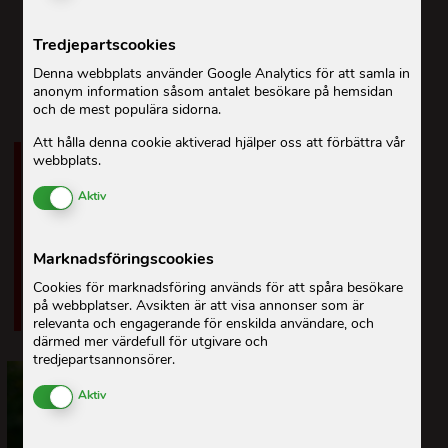
Tredjepartscookies
Denna webbplats använder Google Analytics för att samla in
anonym information såsom antalet besökare på hemsidan
och de mest populära sidorna.
Att hålla denna cookie aktiverad hjälper oss att förbättra vår
"Ön är inte helt tillgänglig med väg, och
webbplats.
det går bara fyra färjeturer om dagen. Det
Enable or Disable Cookies
Aktiv
gör det svårt för människor att ta sig till
marknader, skolor och annan
Marknadsföringscookies
samhällsservice. Därför valde vi att
fokusera våra insatser här," säger Chu Thi
Cookies för marknadsföring används för att spåra besökare
på webbplatser. Avsikten är att visa annonser som är
Ha, programchef för ActionAid Vietnam.
relevanta och engagerande för enskilda användare, och
därmed mer värdefull för utgivare och
tredjepartsannonsörer.
Enable or Disable Cookies
Aktiv