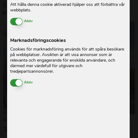
Studie: Klimatförändringarnas effekter på
Att hålla denna cookie aktiverad hjälper oss att förbättra vår
webbplats.
kvinnors och barns liv
Enable or Disable Cookies
Aktiv
Marknadsföringscookies
Cookies för marknadsföring används för att spåra besökare
på webbplatser. Avsikten är att visa annonser som är
relevanta och engagerande för enskilda användare, och
därmed mer värdefull för utgivare och
tredjepartsannonsörer.
Enable or Disable Cookies
Aktiv
Studie
Testamentesfolder