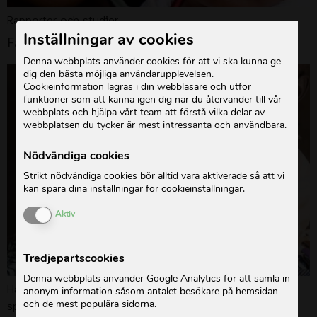
Rapporter och studier
Inställningar av cookies
Faktablad på olika språk
Denna webbplats använder cookies för att vi ska kunna ge
dig den bästa möjliga användarupplevelsen.
Cookieinformation lagras i din webbläsare och utför
funktioner som att känna igen dig när du återvänder till vår
webbplats och hjälpa vårt team att förstå vilka delar av
webbplatsen du tycker är mest intressanta och användbara.
Nödvändiga cookies
Strikt nödvändiga cookies bör alltid vara aktiverade så att vi
kan spara dina inställningar för cookieinställningar.
Enable or Disable Cookies
Aktiv
Tredjepartscookies
Denna webbplats använder Google Analytics för att samla in
Här kan du läsa om kvinnlig könsstympning på sex olika
anonym information såsom antalet besökare på hemsidan
och de mest populära sidorna.
språk