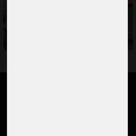
←
Föregående
Stöd vårt arbete
Var med och förändra världen tillsammans med
flickor och kvinnor