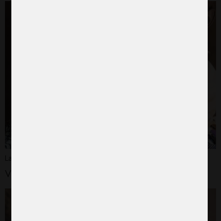
Ladda ner vår testamentesfolder
Visselblåsarpolicy