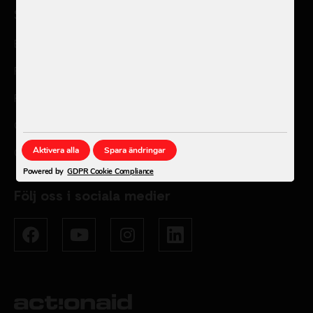
Stöd oss
Bli månadsgivare
Fler sätt att bidra
För företag
Ge en minnesgåva
Aktivera alla
Spara ändringar
Gåvoshop
Powered by
GDPR Cookie Compliance
Följ oss i sociala medier