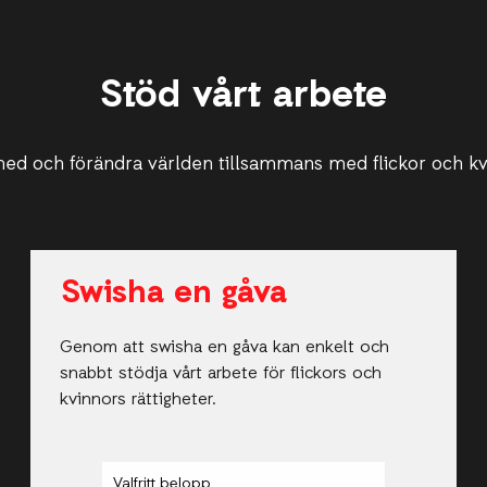
Stöd vårt arbete
ed och förändra världen tillsammans med flickor och k
Swisha en gåva
Genom att swisha en gåva kan enkelt och
snabbt stödja vårt arbete för flickors och
kvinnors rättigheter.