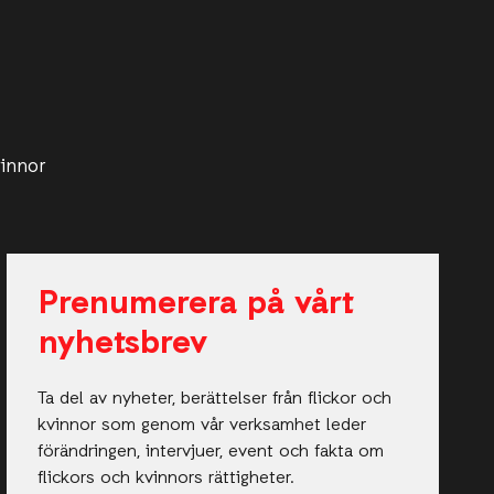
vinnor
Prenumerera på vårt
nyhetsbrev
Ta del av nyheter, berättelser från flickor och
kvinnor som genom vår verksamhet leder
förändringen, intervjuer, event och fakta om
flickors och kvinnors rättigheter.