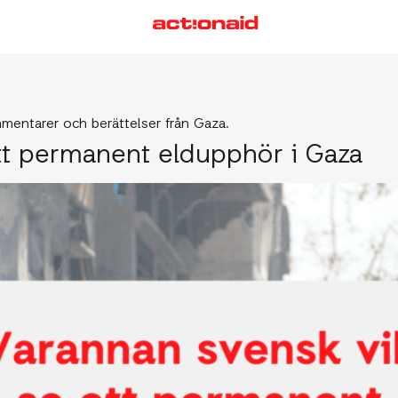
mentarer och berättelser från Gaza.
ett permanent eldupphör i Gaza
VÅRT ARBETE
S
Här arbetar vi
M
Så gör vi skillnad
S
F
G