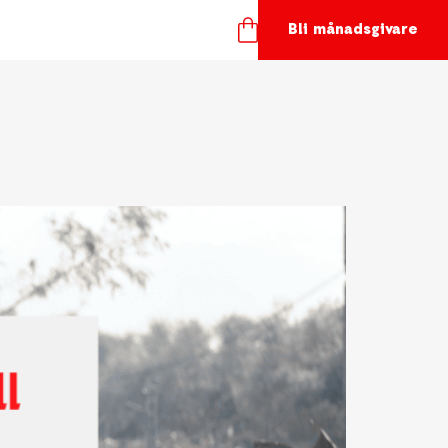
Bli månadsgivare
TÖD OSS
ånadsgivare
töd oss
ör företag
åvoshop