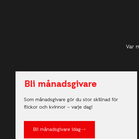
Var m
Bli månadsgivare
Som månadsgivare gör du stor skillnad för
flickor och kvinnor – varje dag!
Bli månadsgivare idag