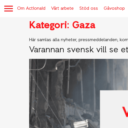
Om Actionaid
Vårt arbete
Stöd oss
Gåvoshop
Kategori:
Gaza
Här samlas alla nyheter, pressmeddelanden, kom
Varannan svensk vill se 
OM ACTIONAID
Aktuellt
Berättelser från verksamheten
Kontakt
Lediga jobb
Tryggt givande