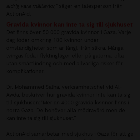
aldrig vara måltavlor
,
”
säger en talesperson från
ActionAid
.
Gravida kvinnor kan inte ta sig till sjukhuset
Det finns över 50 000 gravida kvinnor i Gaza. Varje
dag föder omkring 180 kvinnor under
omständigheter som är långt ifrån säkra. Många
tvingas föda i flyktingläger eller på gatorna, ofta
utan smärtlindring och med allvarliga risker för
komplikationer.
Dr. Mohammed Salha, verksamhetschef vid Al-
Awda, beskriver hur gravida kvinnor inte kan ta sig
till sjukhusen: ”Mer än 4000 gravida kvinnor finns i
norra Gaza. De behöver alla mödravård men de
kan inte ta sig till sjukhuset.”
ActionAid samarbetar med sjukhus i Gaza för att ge