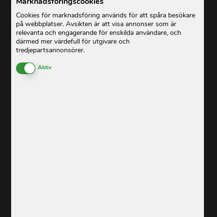
Marknadsföringscookies
Cookies för marknadsföring används för att spåra besökare
på webbplatser. Avsikten är att visa annonser som är
relevanta och engagerande för enskilda användare, och
därmed mer värdefull för utgivare och
tredjepartsannonsörer.
Enable or Disable Cookies
Aktiv