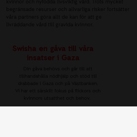
kvinnor och nyfödda livsviktig vård. Trots mycket
begränsade resurser och allvarliga risker fortsätter
våra partners göra allt de kan för att ge
livräddande vård till gravida kvinnor.
Swisha en gåva till våra
insatser i Gaza
Din gåva behövs och går till att
tillhandahålla nödhjälp och stöd till
drabbade i Gaza och på Västbanken.
Vi har ett särskilt fokus på flickors och
kvinnors utsatthet och behov.