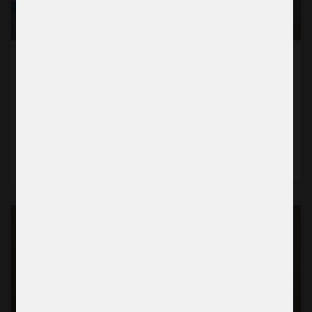
“För första gången kände jag mig lyssnad
på”
Läs mer →
2026-07-22
BERÄTTELSE