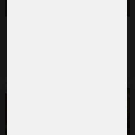
En mammas kamp för sina barn i krigets
Gaza
Läs mer →
2026-06-24
BERÄTTELSE