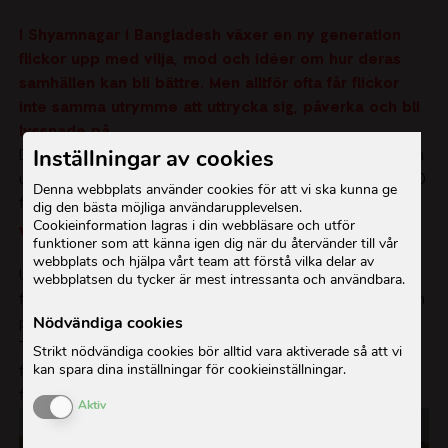
I Shyamnagar i Bangladesh växer en ny generation
flickor upp med vilja, mod och idéer om hur deras
samhällen kan bli bättre. Men alltför ofta får flickor
inte samma utrymme att uttrycka sig, påverka och bli
lyssnade på.
Inställningar av cookies
Därför genomförde ActionAid Bangladesh i april 2026 en
utbildning i påverkansarbete och kampanjmetodik för 20
Denna webbplats använder cookies för att vi ska kunna ge
flickor i området.
dig den bästa möjliga användarupplevelsen.
Cookieinformation lagras i din webbläsare och utför
Verktyg att göra sina röster hörda
funktioner som att känna igen dig när du återvänder till vår
webbplats och hjälpa vårt team att förstå vilka delar av
Utbildningen gav flickorna kunskap om hur de kan lyfta
webbplatsen du tycker är mest intressanta och användbara.
frågor som är viktiga för dem, göra sina röster hörda och
Nödvändiga cookies
påverka människor med makt i deras lokalsamhällen.
Tillsammans fick de öva på att identifiera problem,
Strikt nödvändiga cookies bör alltid vara aktiverade så att vi
kan spara dina inställningar för cookieinställningar.
formulera budskap och fundera över hur förändring
faktiskt kan börja, i deras egna byar, skolor och liv.
Enable or Disable Cookies
Aktiv