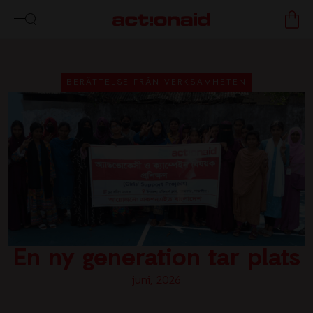
BERÄTTELSE FRÅN VERKSAMHETEN
En ny generation tar plats
juni, 2026