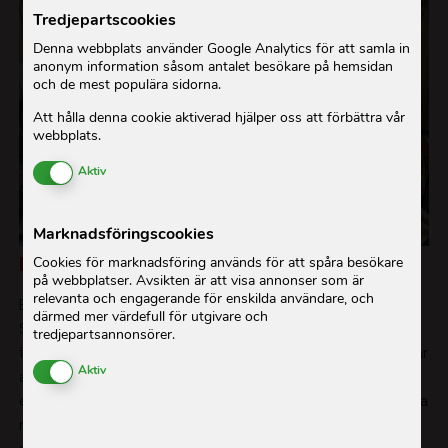
Tredjepartscookies
Denna webbplats använder Google Analytics för att samla in
anonym information såsom antalet besökare på hemsidan
och de mest populära sidorna.
Att hålla denna cookie aktiverad hjälper oss att förbättra vår
webbplats.
Enable or Disable Cookies
Aktiv
Marknadsföringscookies
Cookies för marknadsföring används för att spåra besökare
Därför behövs utbildningen
på webbplatser. Avsikten är att visa annonser som är
relevanta och engagerande för enskilda användare, och
Bakgrunden är att många kvinnor och flickor i
därmed mer värdefull för utgivare och
Shyamnagar fortfarande står långt från makt och
tredjepartsannonsörer.
inflytande. Mer än 60 procent av kvinnorna i området har
Enable or Disable Cookies
Aktiv
aldrig vänt sig till lokala myndigheter med sina frågor
eller behov. För tonårsflickor är det ännu svårare. Sociala
normer, begränsad rörelsefrihet och brist på information