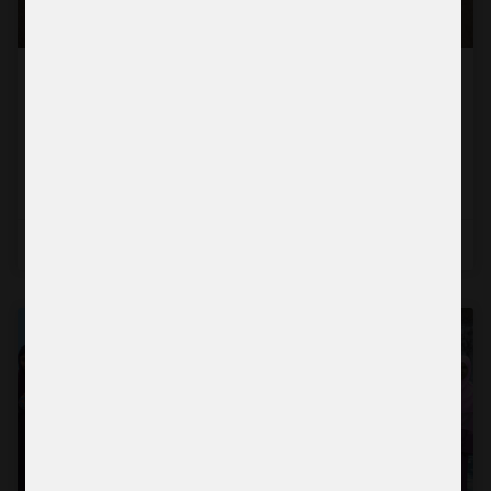
En mammas kamp för sina barn i krigets
Gaza
Läs mer →
2026-06-24
BERÄTTELSE