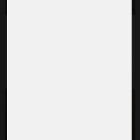
“För första gången kände jag mig lyssnad
på”
Läs mer →
2026-07-22
BERÄTTELSE