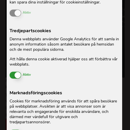
kan spara dina inställningar för cookieinställningar.
Enable or Disable Cookies
Aktiv
Tredjepartscookies
Denna webbplats använder Google Analytics för att samla in
anonym information såsom antalet besökare på hemsidan
och de mest populära sidorna.
Att hålla denna cookie aktiverad hjälper oss att förbättra vår
webbplats.
Enable or Disable Cookies
Aktiv
Förorenat vatten. Foto: Etinosa Yvonne/ActionAid
Klimatförändringarnas effekter har förvärrat situationen
Marknadsföringscookies
ytterligare. Översvämningar förstör
jordbruket
, blockerar
vägar och gör det svårt att nå marknader och skolor.
Cookies för marknadsföring används för att spåra besökare
på webbplatser. Avsikten är att visa annonser som är
Ibland måste Faith paddla i tre timmar för att handla mat
relevanta och engagerande för enskilda användare, och
till sin familj.
därmed mer värdefull för utgivare och
Sedan 2012 har vår by haft översvämningar
tredjepartsannonsörer.