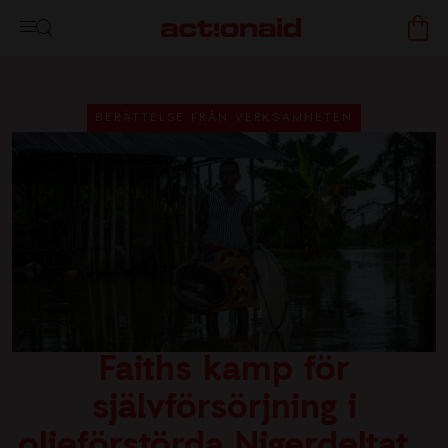
BERÄTTELSE FRÅN VERKSAMHETEN
Faiths kamp för
självförsörjning i
oljeförstörda Nigerdeltat