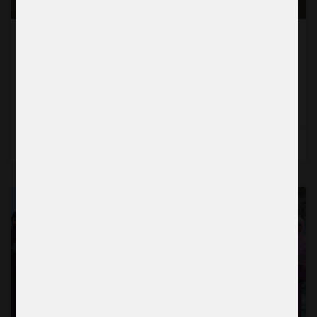
En mammas kamp för sina barn i krigets
Gaza
Läs mer →
2026-06-24
BERÄTTELSE