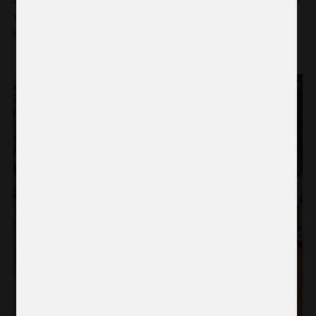
Judith, en kvinna som också startat sin egen verksamhet
tack vare YUWM säger att hon nu kan betala hennes
barns skolavgifter.