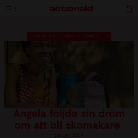
BERÄTTELSE FRÅN VERKSAMHETEN
Angela följde sin dröm
om att bli skomakare
januari, 2024