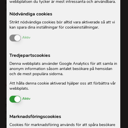
webbplatsen du tycker är mest intressanta och användbara.
kvinnor saknar ofta möjligheten att bli ekonomiskt
självständiga.
Nödvändiga cookies
Strikt nödvändiga cookies bör alltid vara aktiverade så att vi
kan spara dina inställningar för cookieinställningar.
Enable or Disable Cookies
Aktiv
Tredjepartscookies
Denna webbplats använder Google Analytics för att samla in
anonym information såsom antalet besökare på hemsidan
och de mest populära sidorna.
Att hålla denna cookie aktiverad hjälper oss att förbättra vår
Young Urban Women’s Movement
webbplats.
Enable or Disable Cookies
ActionAids Young Urban Women’s Movement riktar sig
Aktiv
till unga kvinnor i åldrarna 15-25 år och syftar till att
stärka unga kvinnors deltagande och ställning i
Marknadsföringscookies
samhället. YUWM fokuserar på kvinnors ekonomiska
Cookies för marknadsföring används för att spåra besökare
rättigheter samt sexuella och reproduktiva hälsa och