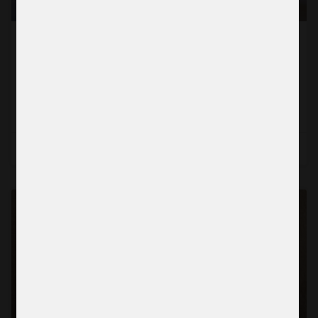
“För första gången kände jag mig lyssnad
på”
Läs mer →
2026-07-22
BERÄTTELSE