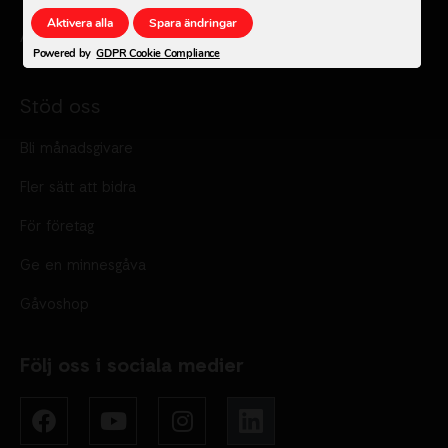
Aktivera alla
Spara ändringar
Ändra cookie inställningar
Powered by
GDPR Cookie Compliance
Stöd oss
Bli månadsgivare
Fler sätt att bidra
För företag
Ge en minnesgåva
Gåvoshop
Följ oss i sociala medier