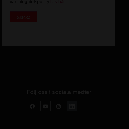
Läs här
vår integritetspolicy
Skicka
Följ oss i sociala medier