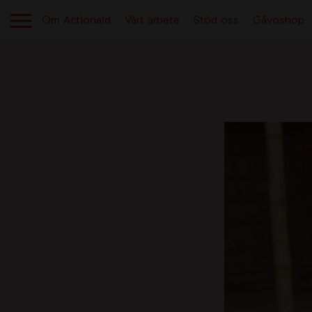
Om Actionaid
Vårt arbete
Stöd oss
Gåvoshop
OM ACTIONAID
Aktuellt
Berättelser från verksamheten
Kontakt
Lediga jobb
Tryggt givande