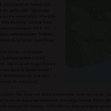
it intresserad av fotboll men
t att spela själv. ”Jag trodde
lle kunna spela fotboll eftersom
tt leka inomhus” berättar Esrat.
e arbeta i Kurigram 2019 och
rare, samhällsledare, föräldrar
elysa vikten av att även flickor
ker barnen sin kreativa
r ledaregenskaper och blir
te. Vikten av att bygga flickors
enom sport är fundamentalt i
or diskrimineras på flera plan”
rbetar för ActionAid i
ncenter fick Esrat och andra intresserade tjejer lära sig att sp
tt bryta de långvariga traditioner som länge hindrat flickor från
nde intresse för sporten. ActionAid har även arrangerat en fot