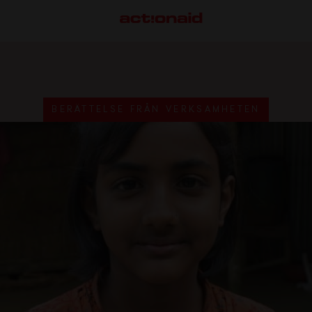
BERÄTTELSE FRÅN VERKSAMHETEN
VÅRT ARBETE
S
Här arbetar vi
M
Så gör vi skillnad
S
F
G