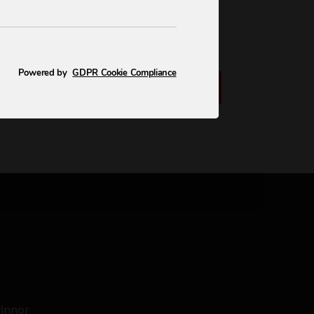
Läs mer →
2026-06-14
Powered by
GDPR Cookie Compliance
Läs fler nyheter
vinnor