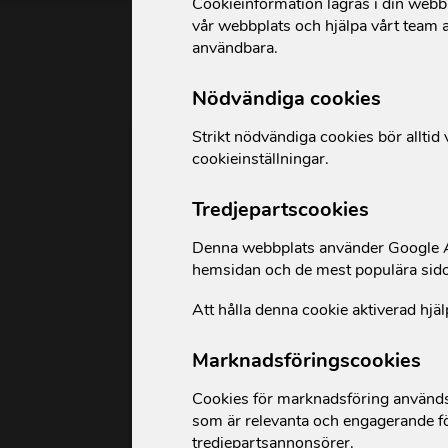
Cookieinformation lagras i din webbl
vår webbplats och hjälpa vårt team a
användbara.
Nödvändiga cookies
F
Strikt nödvändiga cookies bör alltid v
cookieinställningar.
BERÄTTELSE
Tredjepartscookies
Denna webbplats använder Google An
hemsidan och de mest populära sid
Att hålla denna cookie aktiverad hjäl
Marknadsföringscookies
Cookies för marknadsföring används 
“För första gången kände jag
som är relevanta och engagerande fö
mig lyssnad på”
tredjepartsannonsörer.