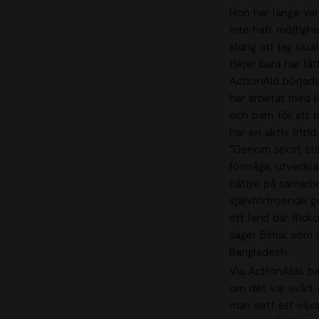
Hon har länge var
inte haft möjlighe
aldrig att jag sku
tjejer bara har få
ActionAid börjad
har arbetat med lä
och barn för att b
har en aktiv fritid.
”Genom sport stär
förmåga, utveckla
bättre på samarbe
självförtroende g
ett land där flick
säger Bimal som a
Bangladesh.
Via ActionAids bar
om det var svårt a
man sett ett växa