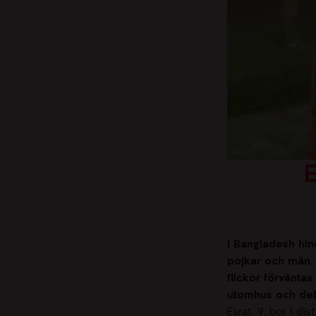
Visselblåsarfunktion
E
I Bangladesh hind
pojkar och män. D
flickor förväntas
utomhus och delt
Esrat, 9, bor i di