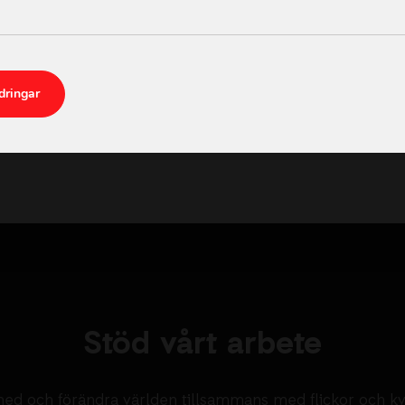
Läs mer →
2026-06-24
dringar
Stöd vårt arbete
ed och förändra världen tillsammans med flickor och k