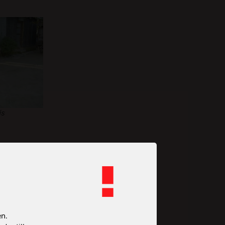
is
ojkar är långt
isa att de också
om Esrat!
en.