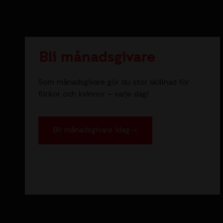
Bli månadsgivare
Som månadsgivare gör du stor skillnad för
flickor och kvinnor – varje dag!
Bli månadsgivare idag