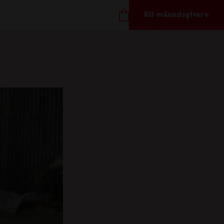
Bli månadsgivare
TÖD OSS
ånadsgivare
töd oss
ör företag
åvoshop