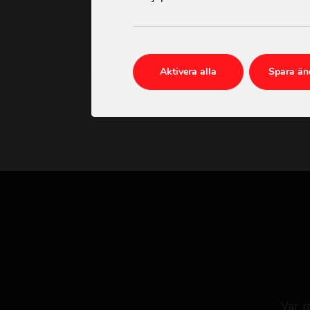
Läs mer →
2026-07-22
Aktivera alla
Spara än
Var m