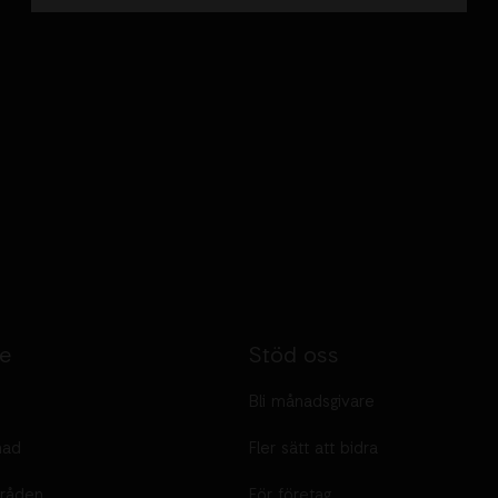
te
Stöd oss
Bli månadsgivare
nad
Fler sätt att bidra
råden
För företag