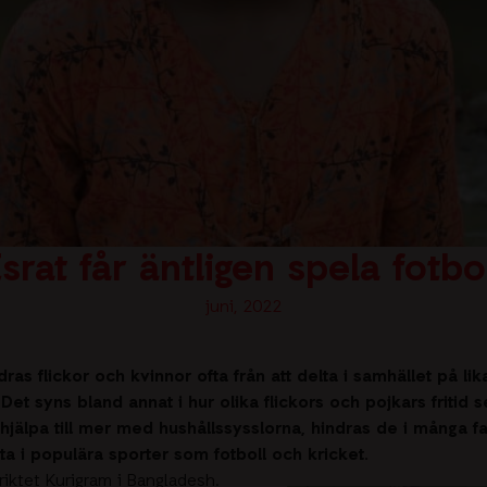
srat får äntligen spela fotbo
juni, 2022
ras flickor och kvinnor ofta från att delta i samhället på lik
et syns bland annat i hur olika flickors och pojkars fritid s
 hjälpa till mer med hushållssysslorna, hindras de i många fal
a i populära sporter som fotboll och kricket.
striktet Kurigram i Bangladesh.