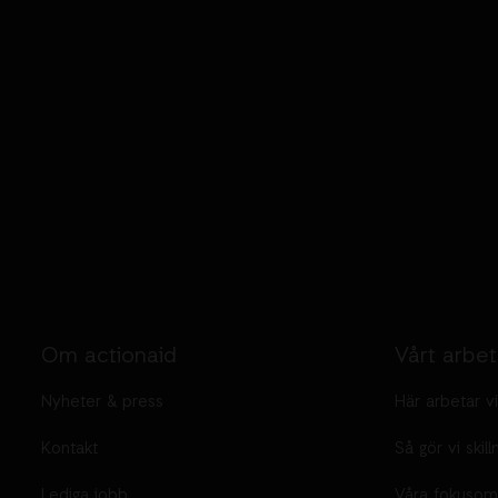
Om actionaid
Vårt arbe
Nyheter & press
Här arbetar vi
Kontakt
Så gör vi skill
Lediga jobb
Våra fokusom