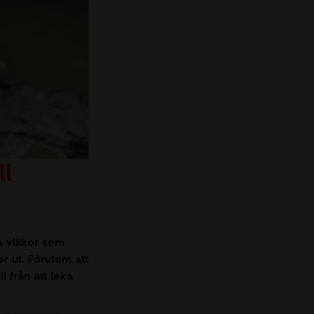
ll
a villkor som
er ut. Förutom att
l från att leka