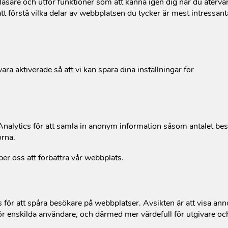
äsare och utför funktioner som att känna igen dig när du återvän
tt förstå vilka delar av webbplatsen du tycker är mest intressan
ler berättelser från verksamhet
ara aktiverade så att vi kan spara dina inställningar för
BERÄTTELSE
alytics för att samla in anonym information såsom antalet be
orna.
per oss att förbättra vår webbplats.
för att spåra besökare på webbplatser. Avsikten är att visa an
En mammas kamp för sina barn
r enskilda användare, och därmed mer värdefull för utgivare oc
i krigets Gaza