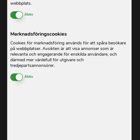
webbplats.
Enable or Disable Cookies
Aktiv
Marknadsföringscookies
Cookies för marknadsföring används för att spåra besökare
på webbplatser. Avsikten är att visa annonser som är
relevanta och engagerande för enskilda användare, och
därmed mer värdefull för utgivare och
tredjepartsannonsörer.
Enable or Disable Cookies
Aktiv