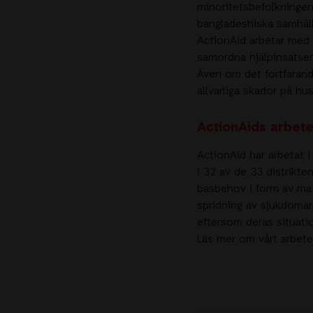
minoritetsbefolkningen 
bangladeshiska samhäl
ActionAid arbetar med a
samordna hjälpinsatse
Även om det fortfarand
allvarliga skador på h
ActionAids arbete
ActionAid har arbetat i
i 32 av de 33 distrikte
basbehov i form av mat,
spridning av sjukdomar.
eftersom deras situati
Läs mer om vårt arbete