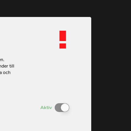
en.
der till
ta och
Enable or Disable Cookies
Aktiv