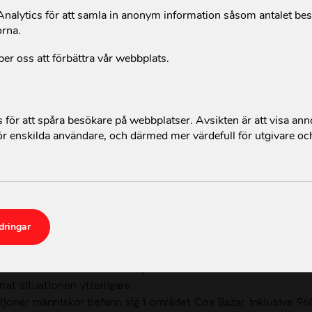
alytics för att samla in anonym information såsom antalet be
orna.
per oss att förbättra vår webbplats.
för att spåra besökare på webbplatser. Avsikten är att visa an
r enskilda användare, och därmed mer värdefull för utgivare oc
n Mocha slog till mot kustområdena i Bangladesh och Myan
 km/h orsakade cyklonen svåra skador på både infrastruktu
dringar
lonen framför allt de låglänta områdena i Rakhine och stade
ns ankomst var över sex miljoner människor i behov av humanit
rat situationen ytterligare.
miljoner människor befann sig i området Cox Bazar, inklusive 9