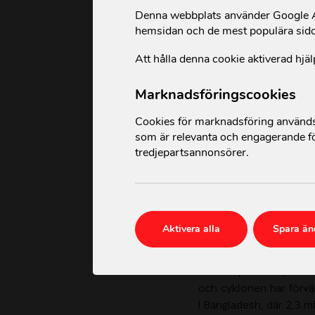
Denna webbplats använder Google An
hemsidan och de mest populära sid
Att hålla denna cookie aktiverad hjäl
Marknadsföringscookies
Cookies för marknadsföring används 
som är relevanta och engagerande fö
tredjepartsannonsörer.
Den tropiska cyklone
vindbyar upp till 305
området.
Aktivera alla
Spara än
I Myanmar drabbade cyk
township. Före cyklone
och cyklonen har förvär
I Bangladesh, där 2,3 