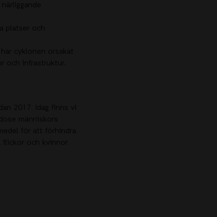
 närliggande
a platser och
 har cyklonen orsakat
r och infrastruktur.
dan 2017. Idag finns vi
godose människors
edel för att förhindra
 flickor och kvinnor