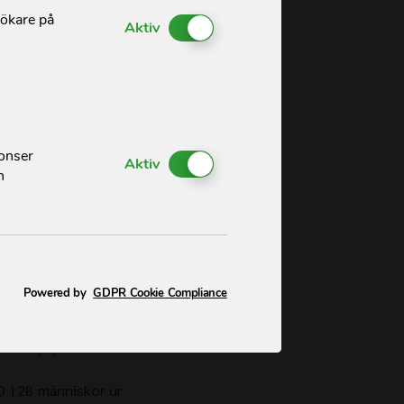
sökare på
Enable or Disable Cookies
Aktiv
nonser
Enable or Disable Cookies
Aktiv
h
mar den 14 maj. Med
r och människor i
Powered by
GDPR Cookie Compliance
n Sittwe samt Gwa
är hjälp i Rakhine,
60 128 människor ur