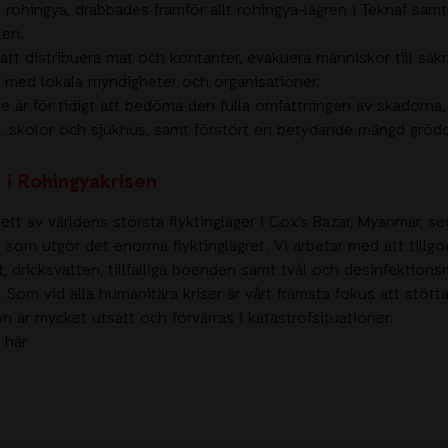
rohingya, drabbades framför allt rohingya-lägren i Teknaf samt
len.
tt distribuera mat och kontanter, evakuera människor till säkr
r med lokala myndigheter och organisationer.
e är för tidigt att bedöma den fulla omfattningen av skadorna,
us, skolor och sjukhus, samt förstört en betydande mängd grödo
 i Rohingyakrisen
 ett av världens största flyktingläger i Cox’s Bazar, Myanmar, se
n som utgör det enorma flyktinglägret. Vi arbetar med att till
 dricksvatten, tillfälliga boenden samt tvål och desinfektionsm
 Som vid alla humanitära kriser är vårt främsta fokus att stötta
on är mycket utsatt och förvärras i katastrofsituationer.
 här