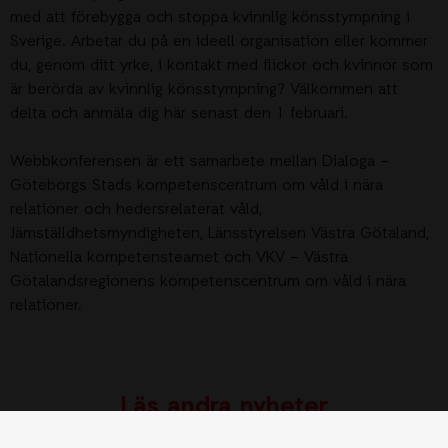
med att förebygga och stoppa kvinnlig könsstympning i
Sverige. Arbetar du på en ideell organisation eller kommer
du, genom ditt yrke, i kontakt med flickor och kvinnor som
är berörda av kvinnlig könsstympning? Välkommen att
delta och anmäla dig här senast den 1 februari.
Webbkonferensen är ett samarbete mellan Dialoga –
Göteborgs Stads kompetenscentrum om våld i nära
relationer och hedersrelaterat våld,
Jämställdhetsmyndigheten, Länsstyrelsen Västra Götaland,
Nationella kompetensteamet och VKV – Västra
Götalandsregionens kompetenscentrum om våld i nära
relationer.
Läs andra nyheter