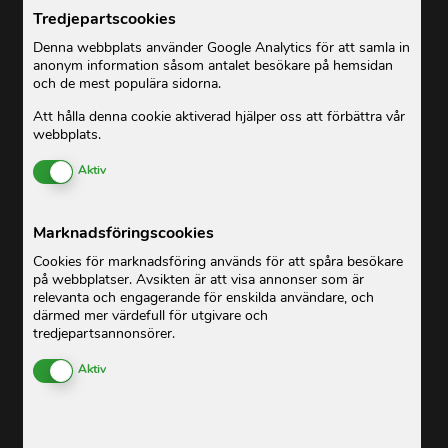
Tredjepartscookies
Denna webbplats använder Google Analytics för att samla in
anonym information såsom antalet besökare på hemsidan
och de mest populära sidorna.
Att hålla denna cookie aktiverad hjälper oss att förbättra vår
webbplats.
Enable or Disable Cookies
Aktiv
Marknadsföringscookies
Cookies för marknadsföring används för att spåra besökare
på webbplatser. Avsikten är att visa annonser som är
relevanta och engagerande för enskilda användare, och
därmed mer värdefull för utgivare och
tredjepartsannonsörer.
Enable or Disable Cookies
Aktiv