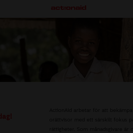
VÅRT ARBETE
S
Här arbetar vi
M
Så gör vi skillnad
S
F
ActionAid arbetar för att bekämpa
dag!
G
orättvisor med ett särskilt fokus p
rättigheter. Som månadsgivare är du