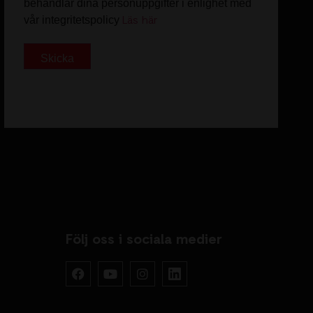
behandlar dina personuppgifter i enlighet med
Läs här
vår integritetspolicy
Skicka
Följ oss i sociala medier