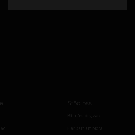
te
Stöd oss
Bli månadsgivare
nad
Fler sätt att bidra