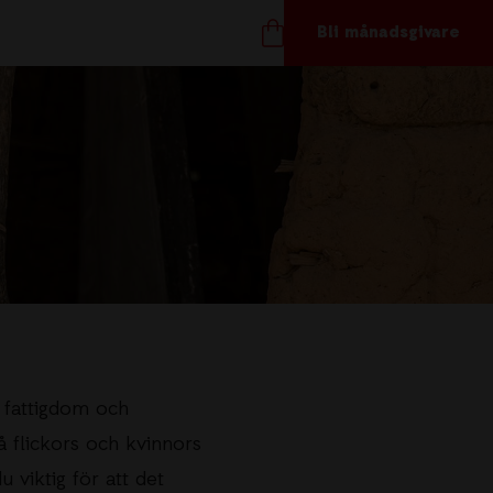
Bli månadsgivare
TÖD OSS
ånadsgivare
töd oss
ör företag
 fattigdom och
åvoshop
å flickors och kvinnors
 viktig för att det