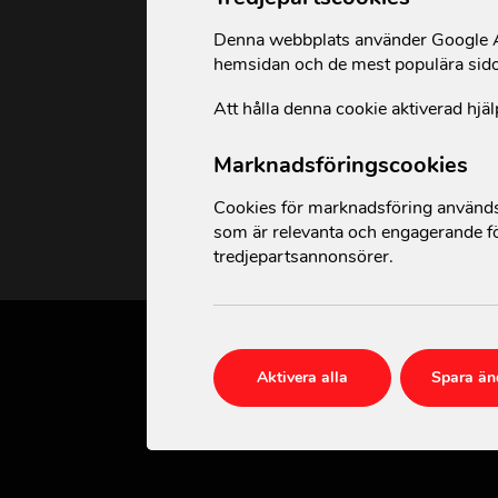
Denna webbplats använder Google An
När dras pengarna 
hemsidan och de mest populära sid
Att hålla denna cookie aktiverad hjäl
Vad är skillnaden 
Marknadsföringscookies
Hur länge är jag må
Cookies för marknadsföring används 
som är relevanta och engagerande fö
tredjepartsannonsörer.
Aktivera alla
Spara än