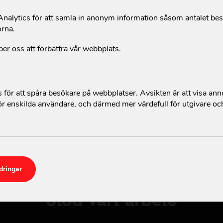
alytics för att samla in anonym information såsom antalet be
från mitt konto?
orna.
per oss att förbättra vår webbplats.
mellan att vara månadsgivare och Girl supporter?
nadsgivare, och hur jag avslutar jag det?
för att spåra besökare på webbplatser. Avsikten är att visa an
r enskilda användare, och därmed mer värdefull för utgivare oc
dringar
Stöd vårt arbete