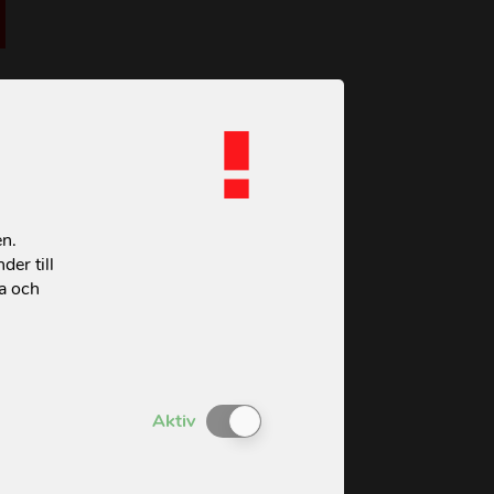
en.
der till
ta och
Enable or Disable Cookies
Aktiv