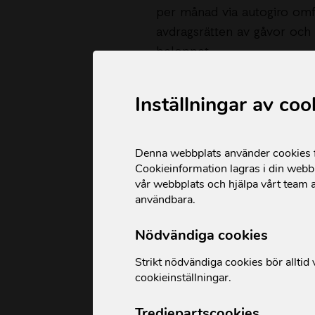
per månad via autogiro omf
avdragsrätten av gåvor och 
beloppet.
Inställningar av coo
Denna webbplats använder cookies fö
Cookieinformation lagras i din webbl
vår webbplats och hjälpa vårt team a
användbara.
Nödvändiga cookies
Vilka är ActionAid?
Strikt nödvändiga cookies bör alltid v
Kommer pengarna 
cookieinställningar.
Tredjepartscookies
Kan jag som månad