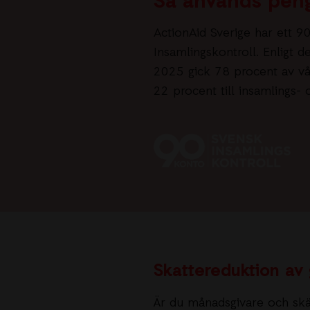
Så används pen
ActionAid Sverige har ett 9
Insamlingskontroll. Enligt 
2025 gick 78 procent av vår
22 procent till insamlings-
Skattereduktion av
Är du månadsgivare och sk