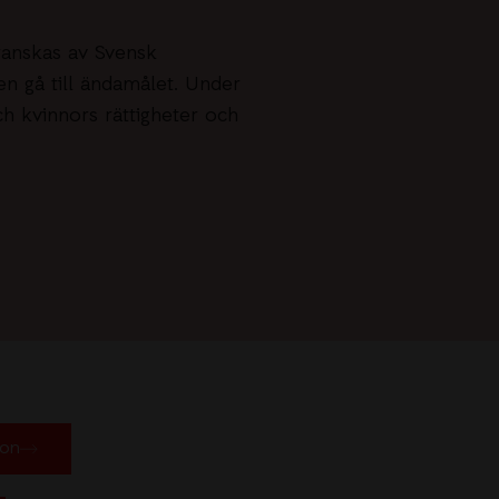
ranskas av Svensk
en gå till ändamålet. Under
ch kvinnors rättigheter och
ion