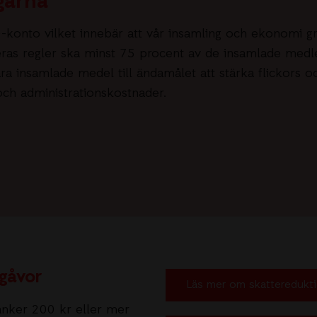
garna
0-konto vilket innebär att vår insamling och ekonomi g
deras regler ska minst 75 procent av de insamlade medl
a insamlade medel till ändamålet att stärka flickors o
 och administrationskostnader.
 gåvor
Läs mer om skatteredukt
änker 200 kr eller mer