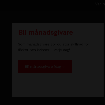
Var m
Bli månadsgivare
Som månadsgivare gör du stor skillnad för
flickor och kvinnor – varje dag!
Bli månadsgivare idag