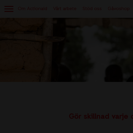
Om Actionaid
Vårt arbete
Stöd oss
Gåvoshop
OM ACTIONAID
Aktuellt
Berättelser från verksamheten
Kontakt
Gör skillnad varje 
Lediga jobb
Tryggt givande