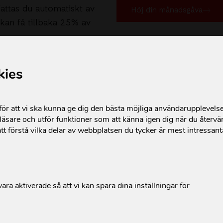
attas du automatiskt av
Höj din månadsgåva
kan få tillbaka 25% av
kies
r att vi ska kunna ge dig den bästa möjliga användarupplevels
Frågor och svar
äsare och utför funktioner som att känna igen dig när du återvän
tt förstå vilka delar av webbplatsen du tycker är mest intressan
ara aktiverade så att vi kan spara dina inställningar för
fram?
sgivare få skattereduktion?