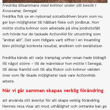
Fredrika tillsammans med kvinnor under sitt besök i
Koussanar, Senegal.
Fredrika fick se en nyborrad solcellsdriven brunn som nu
ger byn möjligheter till hållbart fiske och jordbruk. Hon
mötte stolta kvinnor som arbetade på sina jordnötsfält
och hörde hur de tackade ActionAid för utrustning som
”ändrat allt”. Det som tidigare varit siffror i en insamling
blev plötsligt konkreta resultat, ansikten och berättelser.
Fredrika kände att varje tramptag under resan hade bidragit
till något större – till de människor hon mötte i Senegal,
till deras framtid och till alla flickor och kvinnor världen
över som får ökade möjligheter tack vare ActionAids
arbete.
När vi går samman skapas verklig förändring
att använda sitt äventyr för att skapa verklig förändring.
Hennes resa visar att mod, uthållighet och omtanke kan ge