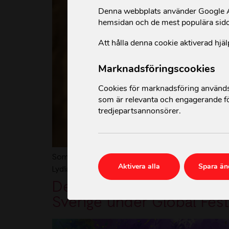
Denna webbplats använder Google An
hemsidan och de mest populära sid
Att hålla denna cookie aktiverad hjäl
Marknadsföringscookies
Cookies för marknadsföring används 
som är relevanta och engagerande fö
tredjepartsannonsörer.
Som mor till sju barn har Lydia mött otaliga utman
Aktivera alla
Spara än
Lydia har aldrig låtit svårigheterna dämpa henn
Den 23 augusti håller vi 
Sverige under Global Fest