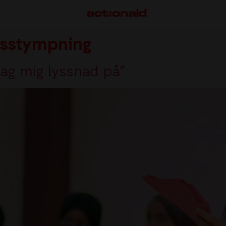
nsstympning
jag mig lyssnad på”
VÅRT ARBETE
S
Här arbetar vi
M
Så gör vi skillnad
S
F
G