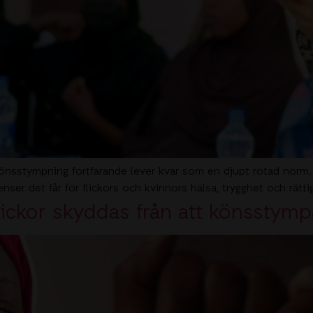
g könsstympning fortfarande lever kvar som en djupt rotad norm
enser det får för flickors och kvinnors hälsa, trygghet och rätt
lickor skyddas från att könsstym