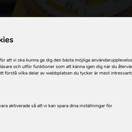
kies
m. Den började med en modig röst, Peresina, en överlevare av kv
rjning
r att vi ska kunna ge dig den bästa möjliga användarupplevels
äsare och utför funktioner som att känna igen dig när du återvän
tt förstå vilka delar av webbplatsen du tycker är mest intressan
ara aktiverade så att vi kan spara dina inställningar för