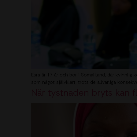
Visselblåsarfunktion
Esra är 17 år och bor i Somaliland, där kvinnli
som något självklart, trots de allvarliga konsekv
När tystnaden bryts kan f