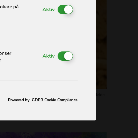
sökare på
Enable or Disable Cookies
Aktiv
nonser
Enable or Disable Cookies
Aktiv
h
na att räcka till näringsrik mat för familjen. Men
Powered by
GDPR Cookie Compliance
nnlig könsstympning i