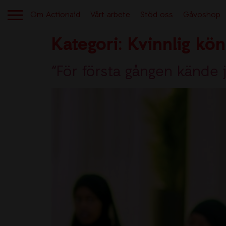
Om Actionaid
Vårt arbete
Stöd oss
Gåvoshop
Kategori:
Kvinnlig kö
“För första gången kände 
OM ACTIONAID
Aktuellt
Berättelser från verksamheten
Kontakt
Lediga jobb
Tryggt givande