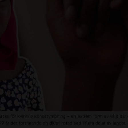
ättas för kvinnlig könsstympning – en extrem form av våld där d
9 är det fortfarande en djupt rotad sed i flera delar av landet