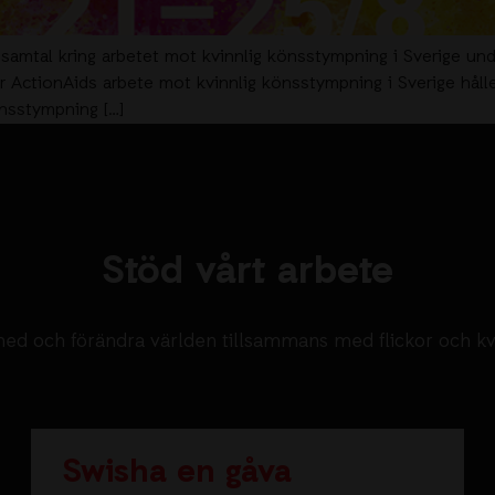
t samtal kring arbetet mot kvinnlig könsstympning i Sverige un
ör ActionAids arbete mot kvinnlig könsstympning i Sverige hål
önsstympning […]
Stöd vårt arbete
ed och förändra världen tillsammans med flickor och k
Swisha en gåva