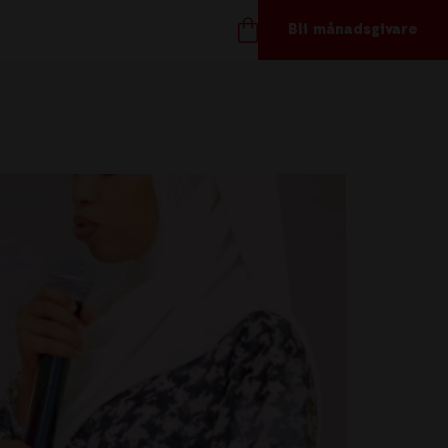
Bli månadsgivare
TÖD OSS
ånadsgivare
töd oss
ör företag
åvoshop