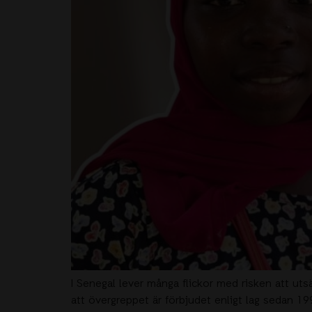
I Senegal lever många flickor med risken att uts
att övergreppet är förbjudet enligt lag sedan 199