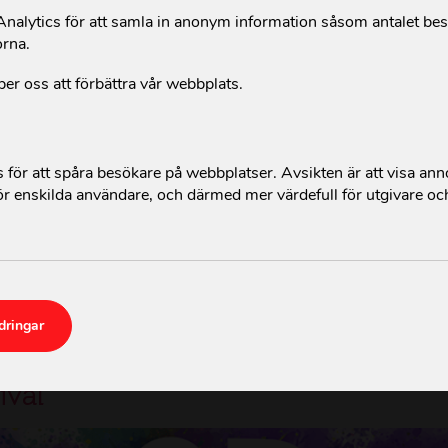
alytics för att samla in anonym information såsom antalet be
orna.
per oss att förbättra vår webbplats.
för att spåra besökare på webbplatser. Avsikten är att visa an
r enskilda användare, och därmed mer värdefull för utgivare oc
ingar i sitt liv. Tidigare var varje dag en kamp för att få pengar
dringar
es hopp om en bättre framtid.
ett samtal om vårt arbete mot kvi
ival