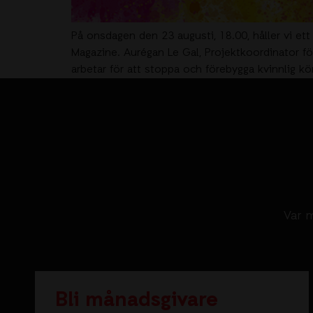
På onsdagen den 23 augusti, 18.00, håller vi et
Magazine. Aurégan Le Gal, Projektkoordinator f
arbetar för att stoppa och förebygga kvinnlig k
Var m
Bli månadsgivare