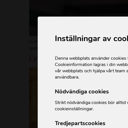
Inställningar av coo
I Loruko, Kenya, växer en kraftfull rörelse fra
tystnad inte längre var ett alternativ.
Lydias resa till självförsö
Denna webbplats använder cookies fö
Cookieinformation lagras i din webbl
vår webbplats och hjälpa vårt team a
användbara.
Nödvändiga cookies
Strikt nödvändiga cookies bör alltid v
cookieinställningar.
Tredjepartscookies