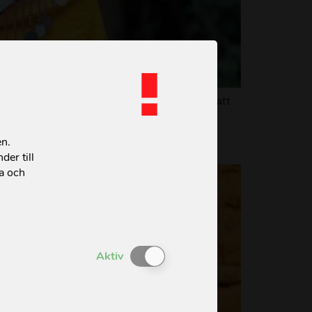
innlig könsstympning, som bestämde sig för att
en.
der till
ta och
Enable or Disable Cookies
Aktiv