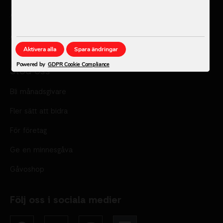
Årsredovisningar
Ändra cookie inställningar
Aktivera alla
Spara ändringar
Powered by
GDPR Cookie Compliance
Stöd oss
Bli månadsgivare
Fler sätt att bidra
För företag
Ge en minnesgåva
Gåvoshop
Följ oss i sociala medier