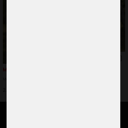
Mensskyddet
Mer än bara bindor
250 kr
Stöd vårt arbete