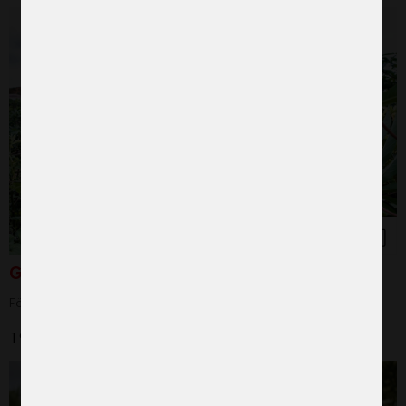
Grönsaksfröer
För kvinnors självförsörjning
190 kr