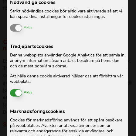
jordbrukaren, du bidrar också till stabil och pålitlig
Nödvändiga cookies
försörjning, ökad jämställdhet och minskad fattigdom.
Strikt nödvändiga cookies bör alltid vara aktiverade så att vi
kan spara dina inställningar för cookieinställningar.
Enable or Disable Cookies
Aktiv
Ökad inkomst och minskad utsatthet vid
Tredjepartscookies
naturkatastrofer
Denna webbplats använder Google Analytics för att samla in
anonym information såsom antalet besökare på hemsidan
Ett mangoträd ger både näringsrik frukt och tåliga jordbruk.
och de mest populära sidorna.
Trädets rötter binder jorden vilket motverkar erosion och
skyddar mot jordskred under monsunregn. Dess bladverk
Att hålla denna cookie aktiverad hjälper oss att förbättra vår
webbplats.
ger skugga mot stark sol under torra perioder och bidrar till
jordförbättring för grödorna som växer under trädet. Köp
Enable or Disable Cookies
Aktiv
ett träd som förbättrar kvinnors försörjning, ökar
jämställdheten och minskar utsattheten för katastrofer.
Marknadsföringscookies
Denna gåva innehåller fem träd!
Cookies för marknadsföring används för att spåra besökare
Så arbetar ActionAid
på webbplatser. Avsikten är att visa annonser som är
relevanta och engagerande för enskilda användare, och