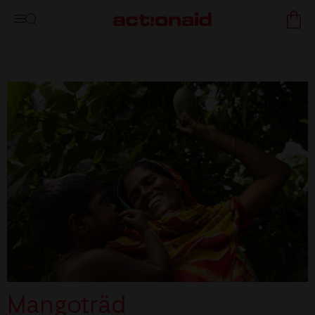
Mangoträd