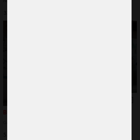
När kvinnor leder gynnas alla
325 kr
Barnmorska
Gåvan som ger en säker start i livet
550 kr