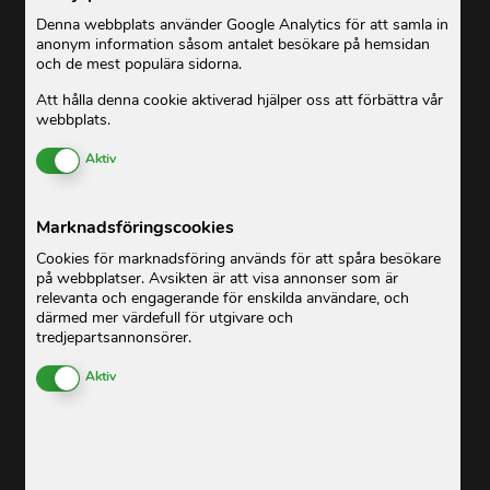
Denna webbplats använder Google Analytics för att samla in
anonym information såsom antalet besökare på hemsidan
och de mest populära sidorna.
Att hålla denna cookie aktiverad hjälper oss att förbättra vår
webbplats.
Enable or Disable Cookies
Aktiv
Marknadsföringscookies
Cookies för marknadsföring används för att spåra besökare
på webbplatser. Avsikten är att visa annonser som är
relevanta och engagerande för enskilda användare, och
därmed mer värdefull för utgivare och
tredjepartsannonsörer.
Enable or Disable Cookies
Aktiv