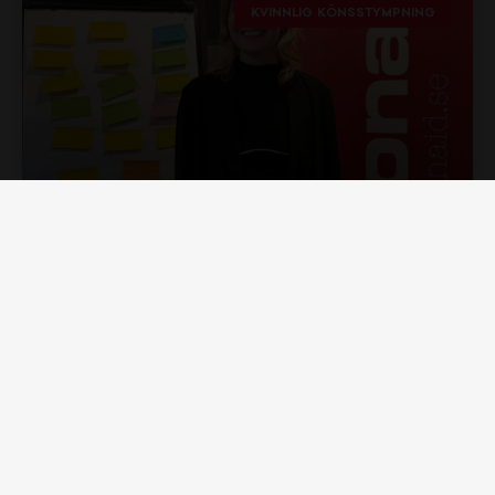
KVINNLIG KÖNSSTYMPNING
Att våga fråga om kvinnlig
könsstympning
Läs mer →
2026-06-30