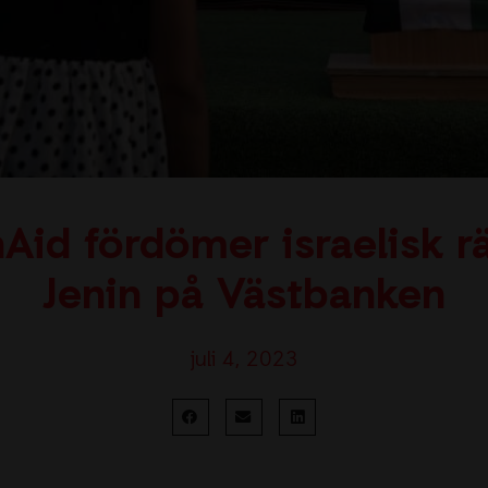
Aid fördömer israelisk 
Jenin på Västbanken
juli 4, 2023