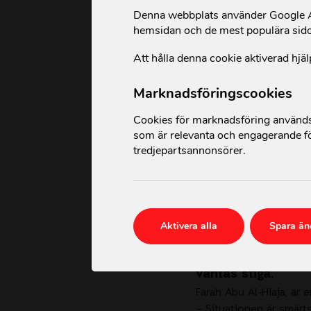
Denna webbplats använder Google An
hemsidan och de mest populära sid
Att hålla denna cookie aktiverad hjäl
Marknadsföringscookies
Cookies för marknadsföring används 
som är relevanta och engagerande fö
tredjepartsannonsörer.
Måndagen den 3 ju
palestinska f
l
ykti
Aktivera alla
Spara än
största razzian 
orsakade nio pale
väntas
stiga.
Farah Abu Al-Hiaja, är e
– Situationen är smärtsa