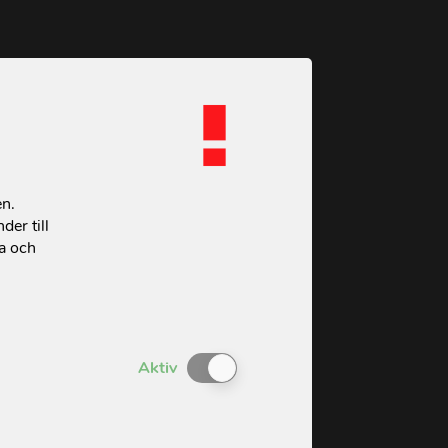
en.
der till
ta och
Enable or Disable Cookies
Aktiv