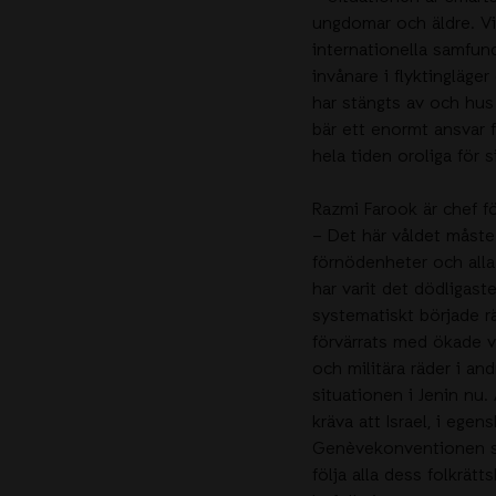
ungdomar och äldre. Vi
internationella samfund
invånare i flyktingläger
har stängts av och hus
bär ett enormt ansvar f
hela tiden oroliga för s
Razmi Farook är chef fö
– Det här våldet måste
förnödenheter och alla 
har varit det dödligast
systematiskt började r
förvärrats med ökade vål
och militära räder i and
situationen i Jenin nu
kräva att Israel, i ege
Genèvekonventionen so
följa alla dess folkrät