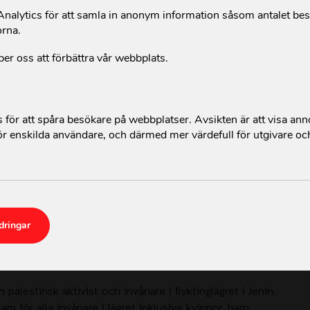
alytics för att samla in anonym information såsom antalet be
orna.
per oss att förbättra vår webbplats.
för att spåra besökare på webbplatser. Avsikten är att visa an
r enskilda användare, och därmed mer värdefull för utgivare oc
li 2023 inledde Israel en storskalig
militär oper
nglägret i Jenin på den norra
ockuperade Västban
dringar
på Västbanken sedan 2002. Drönare,
luftangrepp 
stiniers död
och skadade mer än 80 personer. D
n palestinsk aktivist och invånare i flyktinglägret i Jenin.
m för alla invånare i lägret inklusive kvinnor, barn,