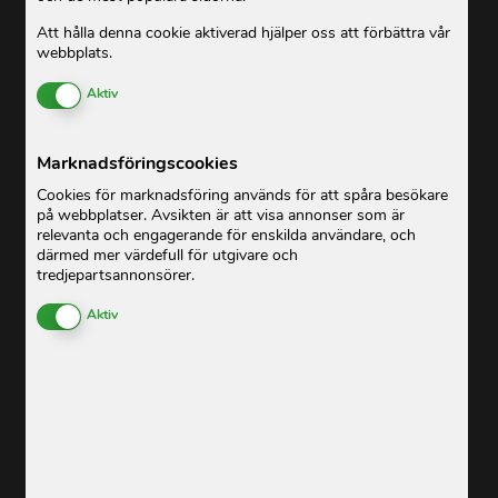
Att hålla denna cookie aktiverad hjälper oss att förbättra vår
webbplats.
Enable or Disable Cookies
Aktiv
Marknadsföringscookies
Cookies för marknadsföring används för att spåra besökare
på webbplatser. Avsikten är att visa annonser som är
relevanta och engagerande för enskilda användare, och
därmed mer värdefull för utgivare och
tredjepartsannonsörer.
Enable or Disable Cookies
Aktiv