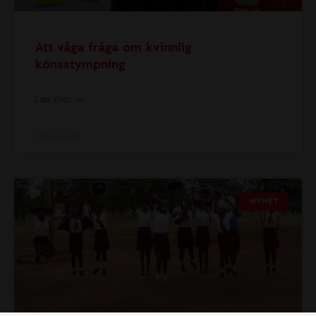
Att våga fråga om kvinnlig
könsstympning
Läs mer →
2026-06-30
NYHET