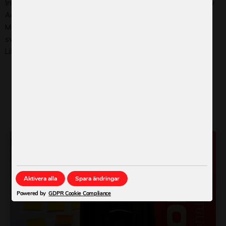
integrerat. Tillsammans med kollegor internationellt skrev
ActionAid Sverige en debattartikel i The Global Bar
Magazine där vi lyfte fram tre konkreta krav gentemot
svenska beslutsfattare.
Läs hela artikeln här.
Läs andra nyheter
KVINNLIG KÖNSSTYMPNING
Aktivera alla
Spara ändringar
Powered by
GDPR Cookie Compliance