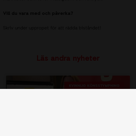
Vill du vara med och påverka?
Skriv under uppropet för att rädda biståndet!
Läs andra nyheter
KVINNLIG KÖNSSTYMPNING