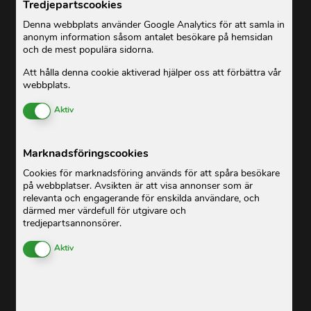
Tredjepartscookies
Denna webbplats använder Google Analytics för att samla in
anonym information såsom antalet besökare på hemsidan
och de mest populära sidorna.
Att hålla denna cookie aktiverad hjälper oss att förbättra vår
webbplats.
Enable or Disable Cookies
Aktiv
Marknadsföringscookies
Cookies för marknadsföring används för att spåra besökare
på webbplatser. Avsikten är att visa annonser som är
relevanta och engagerande för enskilda användare, och
därmed mer värdefull för utgivare och
tredjepartsannonsörer.
Enable or Disable Cookies
Aktiv