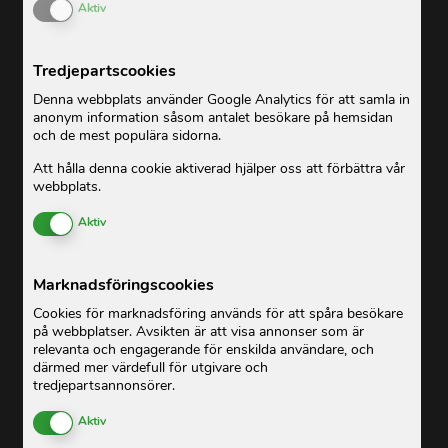
Enable or Disable Cookies
Aktiv
Tredjepartscookies
Denna webbplats använder Google Analytics för att samla in
anonym information såsom antalet besökare på hemsidan
och de mest populära sidorna.
Att hålla denna cookie aktiverad hjälper oss att förbättra vår
webbplats.
Enable or Disable Cookies
Aktiv
Marknadsföringscookies
Cookies för marknadsföring används för att spåra besökare
på webbplatser. Avsikten är att visa annonser som är
relevanta och engagerande för enskilda användare, och
därmed mer värdefull för utgivare och
tredjepartsannonsörer.
Enable or Disable Cookies
Aktiv