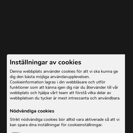
Inställningar av cookies
Denna webbplats använder cookies för att vi ska kunna ge
dig den bästa möjliga användarupplevelsen.
Cookieinformation lagras i din webbläsare och utför
funktioner som att känna igen dig när du återvänder till vår
webbplats och hjälpa vårt team att förstå vilka delar av
webbplatsen du tycker är mest intressanta och användbara.
Nödvändiga cookies
Strikt nödvändiga cookies bör alltid vara aktiverade så att vi
kan spara dina inställningar för cookieinställningar.