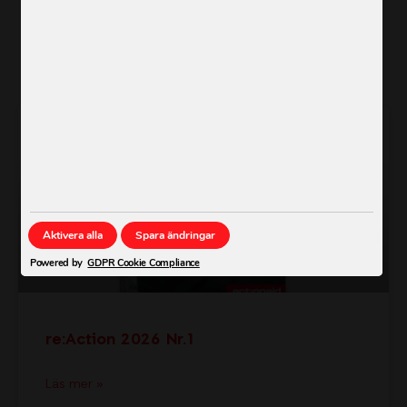
Läs tidningen här
NYHET
Aktivera alla
Spara ändringar
Powered by
GDPR Cookie Compliance
re:Action 2026 Nr.1
Läs mer »