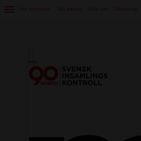
Om Actionaid
Vårt arbete
Stöd oss
Gåvoshop
OM ACTIONAID
Aktuellt
Berättelser från verksamheten
Kontakt
Lediga jobb
Tryggt givande