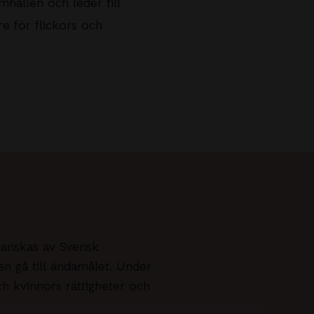
mhällen och leder till
re för flickors och
ranskas av Svensk
en gå till ändamålet. Under
ch kvinnors rättigheter och