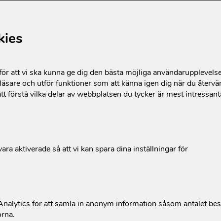
kies
r att vi ska kunna ge dig den bästa möjliga användarupplevels
äsare och utför funktioner som att känna igen dig när du återvän
tt förstå vilka delar av webbplatsen du tycker är mest intressan
 gåvor
Läs mer om skatteredukt
änker 200 kr eller mer
ara aktiverade så att vi kan spara dina inställningar för
attas du automatiskt av
Höj din månadsgåva
kan få tillbaka 25% av
alytics för att samla in anonym information såsom antalet be
orna.