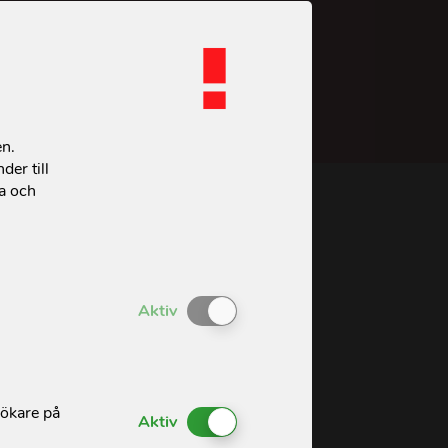
en.
der till
ta och
ion
Enable or Disable Cookies
Aktiv
sökare på
Enable or Disable Cookies
Aktiv