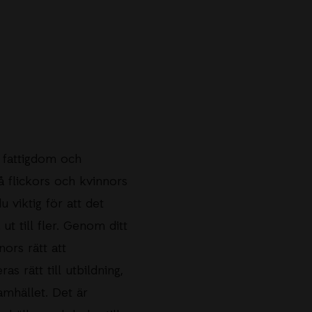
 fattigdom och
å flickors och kvinnors
 viktig för att det
t till fler.
Genom ditt
nors rätt att
s rätt till utbildning,
amhället. Det är