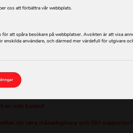
per oss att förbättra vår webbplats.
Frågor och svar
för att spåra besökare på webbplatser. Avsikten är att visa an
r enskilda användare, och därmed mer värdefull för utgivare oc
fram?
dringar
sgivare få skattereduktion?
från mitt konto?
mellan att vara månadsgivare och Girl supporter?