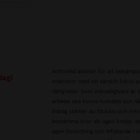
ActionAid arbetar för att bekämpa
dag!
orättvisor med ett särskilt fokus p
rättigheter. Som månadsgivare är du
arbetet ska kunna fortsätta och nå u
bidrag stärker du flickors och kvin
bestämma över sin egen kropp, dera
egen försörjning och inflytande i s