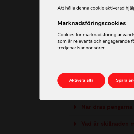
Att hålla denna cookie aktiverad hjäl
Marknadsföringscookies
Cookies för marknadsföring används 
som är relevanta och engagerande fö
tredjepartsannonsörer.
Vilka är ActionAid?
Kommer pengarna 
Aktivera alla
Spara än
Kan jag som månad
När dras pengarna 
Vad är skillnaden 