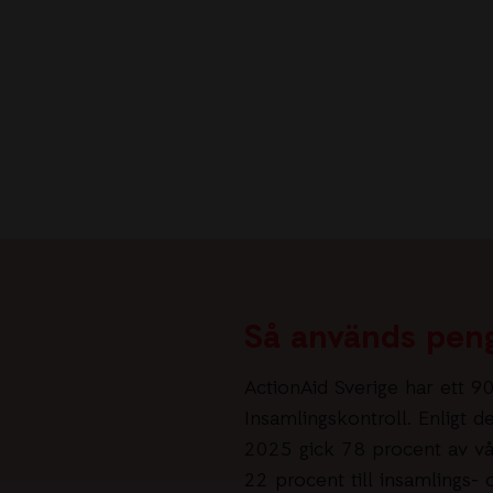
Så används pen
ActionAid Sverige har ett 9
Insamlingskontroll. Enligt 
2025 gick 78 procent av vår
22 procent till insamlings-