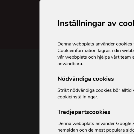
Inställningar av coo
Denna webbplats använder cookies fö
Cookieinformation lagras i din webbl
vår webbplats och hjälpa vårt team a
användbara.
Skattereduktion av
Nödvändiga cookies
Är du månadsgivare och sk
Strikt nödvändiga cookies bör alltid v
per månad via autogiro omf
cookieinställningar.
avdragsrätten av gåvor och 
Tredjepartscookies
beloppet.
Denna webbplats använder Google An
hemsidan och de mest populära sid