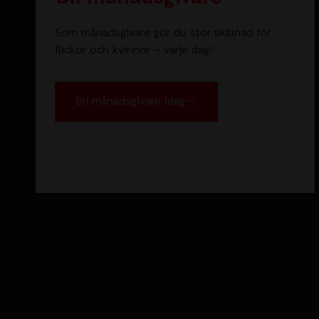
Som månadsgivare gör du stor skillnad för
flickor och kvinnor – varje dag!
Bli månadsgivare idag