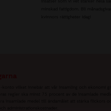
insatser som vi vet stärker hela sa
minskad fattigdom.
Bli månadsgiva
kvinnors rättigheter idag!
garna
0-konto vilket innebär att vår insamling och ekonomi g
deras regler ska minst 75 procent av de insamlade medl
a insamlade medel till ändamålet att stärka flickors o
 och administrationskostnader.