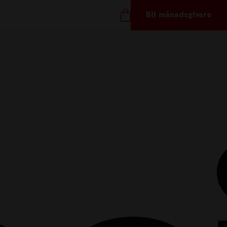
Bli månadsgivare
TÖD OSS
ånadsgivare
töd oss
ör företag
åvoshop