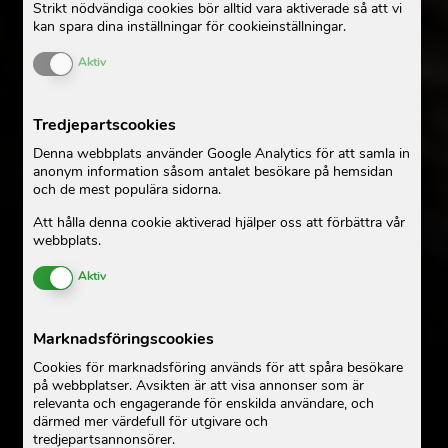
Strikt nödvändiga cookies bör alltid vara aktiverade så att vi
kan spara dina inställningar för cookieinställningar.
Enable or Disable Cookies
Aktiv
Tredjepartscookies
Denna webbplats använder Google Analytics för att samla in
anonym information såsom antalet besökare på hemsidan
och de mest populära sidorna.
Att hålla denna cookie aktiverad hjälper oss att förbättra vår
webbplats.
Enable or Disable Cookies
Aktiv
Marknadsföringscookies
Cookies för marknadsföring används för att spåra besökare
på webbplatser. Avsikten är att visa annonser som är
relevanta och engagerande för enskilda användare, och
därmed mer värdefull för utgivare och
tredjepartsannonsörer.