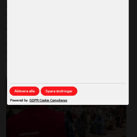
för sina behov och ta ledande roller – både i det akuta
skedet och på sikt. På så sätt kan kvinnorna verka för
att deras egna och andra utsatta gruppers behov
tillgodoses. Det här är insatser som räddar liv och som
skapar en mer jämställd och rättvis värld.
Att stärka
kvinnors rättigheter och ledarskap i humanitärt arbete
är därför en självklar del i ActionAids arbete för flickors
och kvinnors rättigheter.
Aktivera alla
Spara ändringar
Powered by
GDPR Cookie Compliance