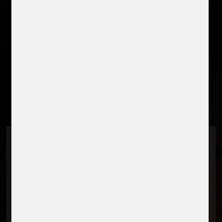
Prenumerera på vårt
nyhetsbrev
Skriv in din E-post: