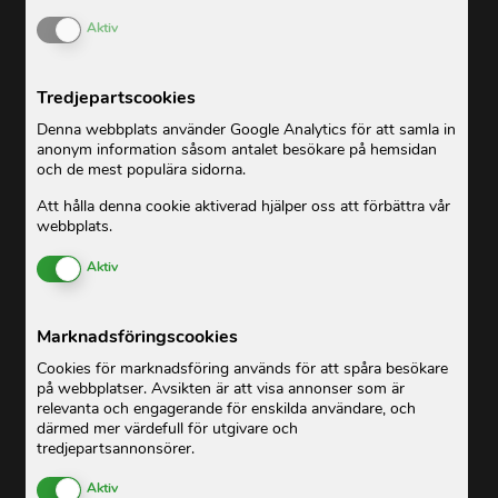
Enable or Disable Cookies
Aktiv
Tredjepartscookies
Denna webbplats använder Google Analytics för att samla in
anonym information såsom antalet besökare på hemsidan
och de mest populära sidorna.
Att hålla denna cookie aktiverad hjälper oss att förbättra vår
webbplats.
Enable or Disable Cookies
Aktiv
Marknadsföringscookies
Cookies för marknadsföring används för att spåra besökare
på webbplatser. Avsikten är att visa annonser som är
relevanta och engagerande för enskilda användare, och
därmed mer värdefull för utgivare och
tredjepartsannonsörer.
Enable or Disable Cookies
Aktiv