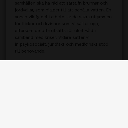
samhällen ska ha råd att sätta in brunnar och
jordvallar, som hjälper till att behålla vatten. En
annan viktig del i arbetet är de säkra utrymmen
för flickor och kvinnor som vi sätter upp,
eftersom de ofta utsätts för ökat våld i
samband med kriser. Vidare sätter vi
in psykosocialt, juridiskt och medicinskt stöd
till behövande.
Som alltid fokuserar vi på flickors och kvinnors
särskilt utsatta situation och ser till att lokala
kvinnor får utbildning i kris- och
katastrofberedskap så att de kan ta ledande
roller i arbetet och stå bättre rustade inför
framtida utmaningar.
I Somalia har hittills 27 998 hushåll fått hjälp
med kontantstöd i de drabbade regionerna
Togdheer, Sanaag och Sool under de senaste