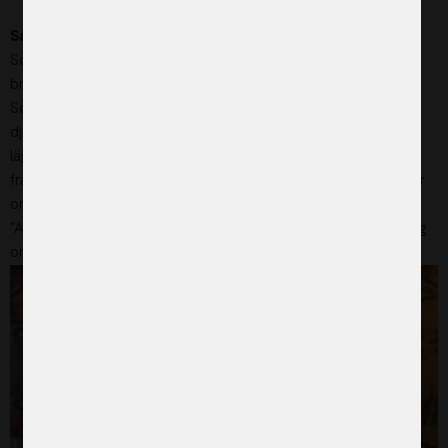
Sagal Mohamed Saheed
, har tre små barn och bor i
Somaliland. Tidigare ägde hon boskap och familjen levde ett
bra liv där de fick mjölk varje dag. Men sedan 2017 har
Somaliland plågats av långvarig torka och ett efter ett har
djuren dött. Nu bor Sagal Mohamed och hennes familj i ett
läger för internflyktingar. De är beroende av den hjälp de får
från ActionAid och det går inte en dag utan att hon drömmer
om att regnen ska komma tillbaka.
”Alla mödrar känner sorg om deras barn får mat bara en gång
om dagen. Jag känner sorg varje dag”, berättar hon.