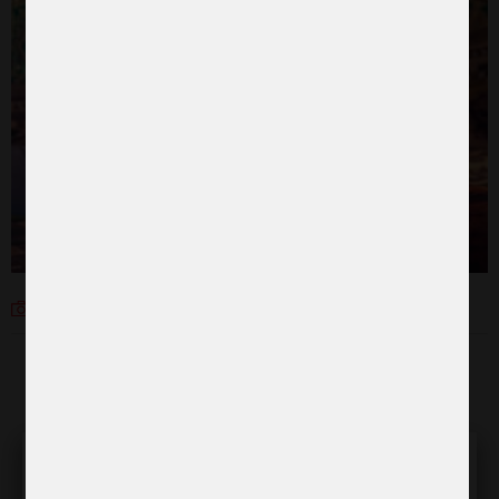
Daniel Jukes ActionAid
Stötta insatserna för