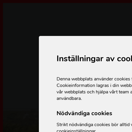
Inställningar av coo
OM ACTIONAID
Denna webbplats använder cookies fö
Aktuellt
Cookieinformation lagras i din webbl
vår webbplats och hjälpa vårt team a
Berättelser från verksamheten
användbara.
Kontakt
Nödvändiga cookies
Lediga jobb
Strikt nödvändiga cookies bör alltid v
Tryggt givande
cookieinställningar.