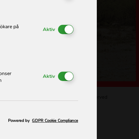
sökare på
Enable or Disable Cookies
Aktiv
nonser
Enable or Disable Cookies
Aktiv
h
All rights reserved
Powered by
GDPR Cookie Compliance