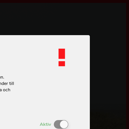
TÖD OSS
en.
ånadsgivare
der till
ta och
töd oss
ör företag
åvoshop
Enable or Disable Cookies
Aktiv