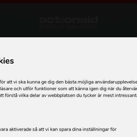
kies
VÅRT ARBETE
S
r att vi ska kunna ge dig den bästa möjliga användarupplevels
Här arbetar vi
M
äsare och utför funktioner som att känna igen dig när du återvän
tt förstå vilka delar av webbplatsen du tycker är mest intressan
Så gör vi skillnad
S
F
G
ara aktiverade så att vi kan spara dina inställningar för