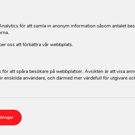
alytics för att samla in anonym information såsom antalet be
orna.
per oss att förbättra vår webbplats.
för att spåra besökare på webbplatser. Avsikten är att visa an
r enskilda användare, och därmed mer värdefull för utgivare oc
Om actionaid
Vårt arbete
Stöd oss
dringar