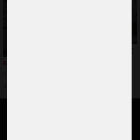
Barnmorska
Gåvan som ger en säker start i livet
550 kr
Stöd vårt arbete
Var med och förändra världen tillsammans med