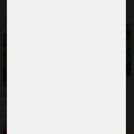
325 kr
Grönsaksfröer
För kvinnors självförsörjning
190 kr