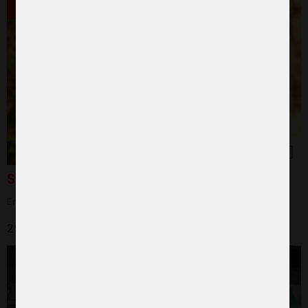
Populär
Skänk en get
En gåva som leder till varaktig förändring
290 kr