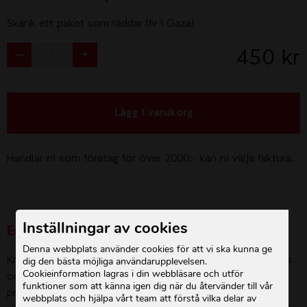
Skänk ett paket som räddar liv i Gaza!
450 kr
—
1
+
Lägg i varukorg
Handlar ni som företag för över 2000:- kan ni välja faktura.
Inställningar av cookies
En gåva som räddar liv
Denna webbplats använder cookies för att vi ska kunna ge
Kriget i Gaza har orsakat ett enormt lidande för miljontals
dig den bästa möjliga användarupplevelsen.
Cookieinformation lagras i din webbläsare och utför
oskyldiga människor. Tiotusentals har mist livet, över 80
funktioner som att känna igen dig när du återvänder till vår
procent av befolkningen befinner sig på flykt
och
svält
webbplats och hjälpa vårt team att förstå vilka delar av