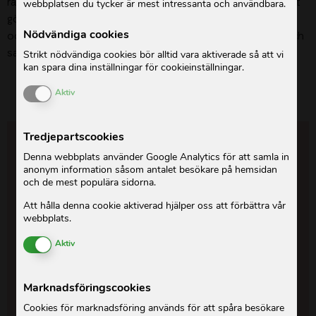
råder
i Gaza
. Bristen på
mat, vatten, sjukvård och trygghet
webbplatsen du tycker är mest intressanta och användbara.
gör situationen extremt svår – särskilt för
flickor, kvinnor
Nödvändiga cookies
och gravida
, som löper större risk att utsättas för våld och
saknar tillgång till den vård de behöver.
Strikt nödvändiga cookies bör alltid vara aktiverade så att vi
kan spara dina inställningar för cookieinställningar.
Enable or Disable Cookies
Aktiv
Tredjepartscookies
Denna webbplats använder Google Analytics för att samla in
anonym information såsom antalet besökare på hemsidan
och de mest populära sidorna.
Att hålla denna cookie aktiverad hjälper oss att förbättra vår
webbplats.
Enable or Disable Cookies
Aktiv
Marknadsföringscookies
Cookies för marknadsföring används för att spåra besökare