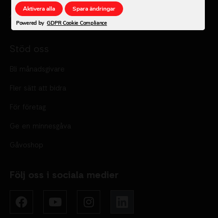
Aktivera alla
Spara ändringar
Ändra cookie inställningar
Powered by
GDPR Cookie Compliance
Stöd oss
Bli månadsgivare
Fler sätt att bidra
För företag
Ge en minnesgåva
Gåvoshop
Följ oss i sociala medier